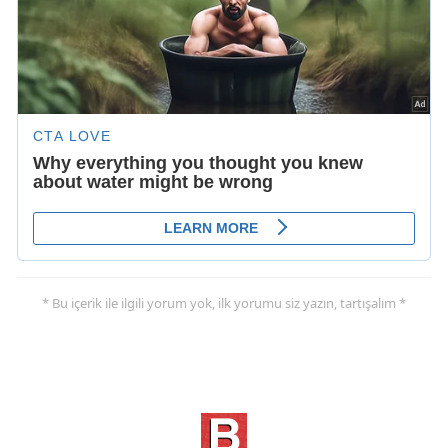
* Bu içerik ile ilgili yorum yok, ilk yorumu siz yazın, tartışalım *