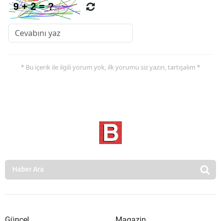
* Bu içerik ile ilgili yorum yok, ilk yorumu siz yazın, tartışalım *
Güncel
Magazin