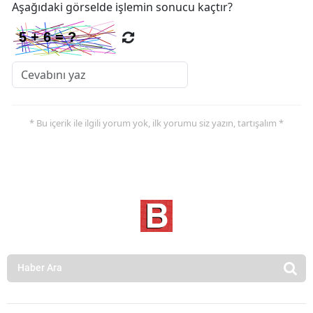
Aşağıdaki görselde işlemin sonucu kaçtır?
* Bu içerik ile ilgili yorum yok, ilk yorumu siz yazın, tartışalım *