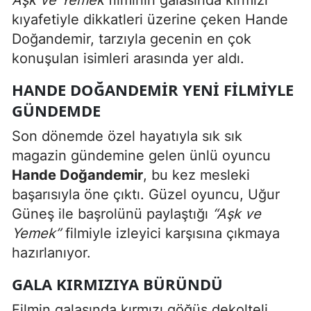
Aşk ve Yemek
filminin galasında kırmızı
kıyafetiyle dikkatleri üzerine çeken Hande
Doğandemir, tarzıyla gecenin en çok
konuşulan isimleri arasında yer aldı.
HANDE DOĞANDEMIR YENI FILMIYLE
GÜNDEMDE
Son dönemde özel hayatıyla sık sık
magazin gündemine gelen ünlü oyuncu
Hande Doğandemir
, bu kez mesleki
başarısıyla öne çıktı. Güzel oyuncu, Uğur
Güneş ile başrolünü paylaştığı
“Aşk ve
Yemek”
filmiyle izleyici karşısına çıkmaya
hazırlanıyor.
GALA KIRMIZIYA BÜRÜNDÜ
Filmin galasında kırmızı göğüs dekolteli