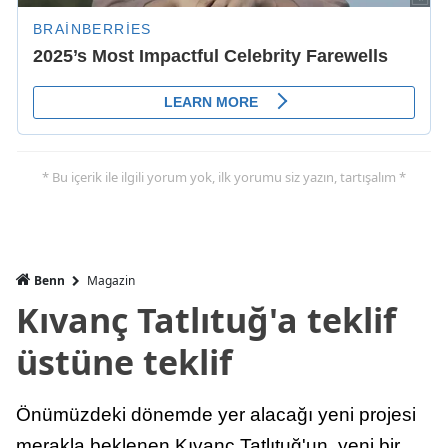
* Bu içerik ile ilgili yorum yok, ilk yorumu siz yazın, tartışalım *
Benn
Magazin
Kıvanç Tatlıtuğ'a teklif
üstüne teklif
Önümüzdeki dönemde yer alacağı yeni projesi
merakla beklenen Kıvanç Tatlıtuğ'un, yeni bir