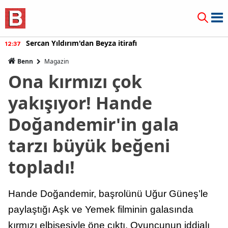
Burcu Özberk geri döndü!
12:20
Benn
Magazin
Ona kırmızı çok
yakışıyor! Hande
Doğandemir'in gala
tarzı büyük beğeni
topladı!
Hande Doğandemir, başrolünü Uğur Güneş’le
paylaştığı Aşk ve Yemek filminin galasında
kırmızı elbisesiyle öne çıktı. Oyuncunun iddialı