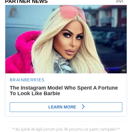
* Bu içerik ile ilgili yorum yok, ilk yorumu siz yazın, tartışalım *