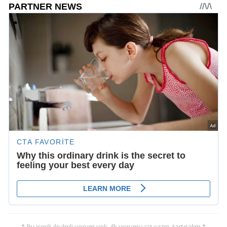
* Bu içerik ile ilgili yorum yok, ilk yorumu siz yazın, tartışalım *