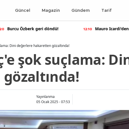
Güncel
Magazin
Gündem
Tarif
 döndü!
Mauro Icardi'den olay yaratan
12:10
paylaşımlar!
lama: Dini değerlere hakaretten gözaltında!
'e şok suçlama: Din
 gözaltında!
Yayınlanma
05 Ocak 2025 - 07:53