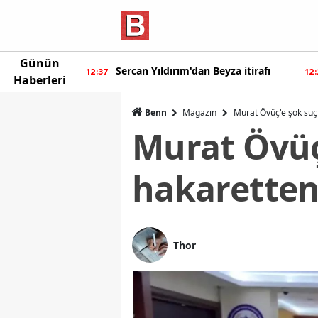
Günün
Sercan Yıldırım'dan Beyza itirafı
Burcu Özberk geri
7
12:20
Haberleri
Benn
Magazin
Murat Övüç'e şok suç
Murat Övüç
hakaretten
Thor