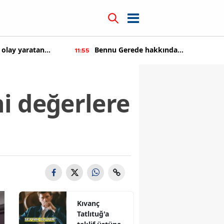
Bennu Gerede hakkında
Kıvanç Tatlıtuğ
11:55
14:22
soruşturma başaltıldı
i değerlere
Kıvanç
Tatlıtuğ'a