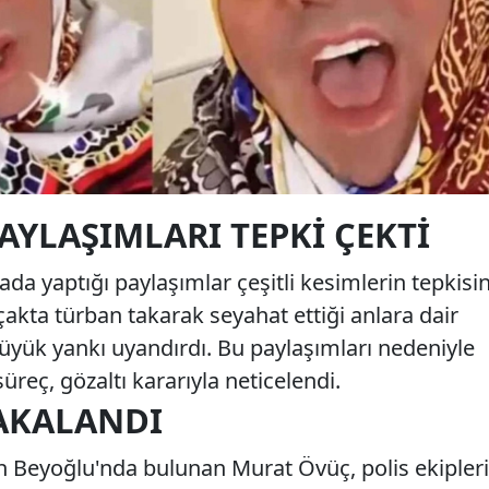
AYLAŞIMLARI TEPKI ÇEKTI
a yaptığı paylaşımlar çeşitli kesimlerin tepkisin
uçakta türban takarak seyahat ettiği anlara dair
yük yankı uyandırdı. Bu paylaşımları nedeniyle
üreç, gözaltı kararıyla neticelendi.
AKALANDI
 Beyoğlu'nda bulunan Murat Övüç, polis ekipleri