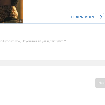
 ilgili yorum yok, ilk yorumu siz yazın, tartışalım *