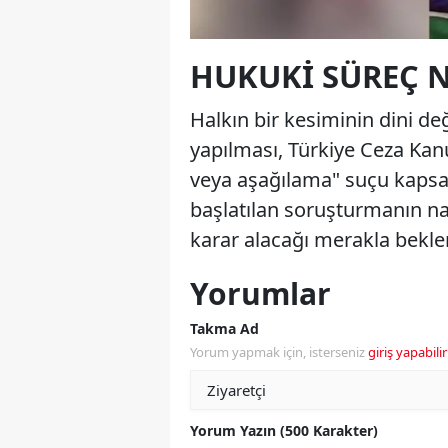
HUKUKI SÜREÇ N
Halkın bir kesiminin dini de
yapılması, Türkiye Ceza Kan
veya aşağılama" suçu kapsamı
başlatılan soruşturmanın n
karar alacağı merakla beklen
Yorumlar
Takma Ad
Yorum yapmak için, isterseniz
giriş yapabilir
Yorum Yazın (500 Karakter)