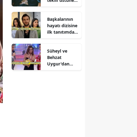
teklif üstüne
teklif
Başkalarının
hayatı dizisine
ilk tanıtımdan
yoğun ilgi
Süheyl ve
Behzat
Uygur'dan
yeni karar
a