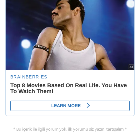
* Bu içerik ile ilgili yorum yok, ilk yorumu siz yazın, tartışalım *