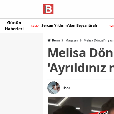
Günün
ur'dan yeni
Sercan Yıldırım'dan Beyza itirafı
12:37
12
Haberleri
Benn
Magazin
Melisa Döngel’in şaşır
Melisa Döng
'Ayrıldınız
Thor