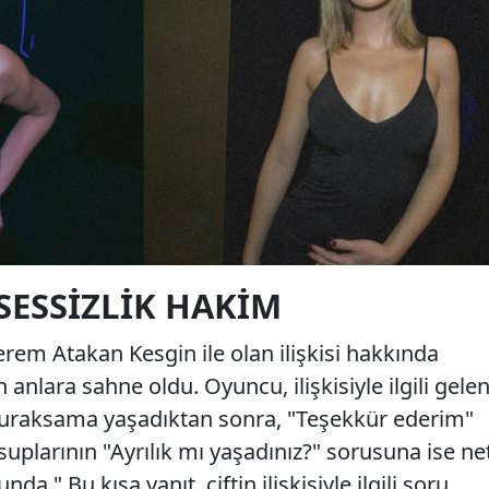
SESSIZLIK HAKIM
rem Atakan Kesgin ile olan ilişkisi hakkında
 anlara sahne oldu. Oyuncu, ilişkisiyle ilgili gele
 duraksama yaşadıktan sonra, "Teşekkür ederim"
uplarının "Ayrılık mı yaşadınız?" sorusuna ise ne
da." Bu kısa yanıt, çiftin ilişkisiyle ilgili soru