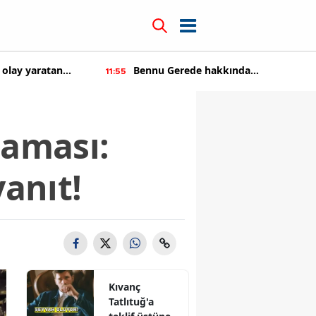
 olay yaratan
Bennu Gerede hakkında
11:55
soruşturma başaltıldı
laması:
yanıt!
Kıvanç
Tatlıtuğ'a