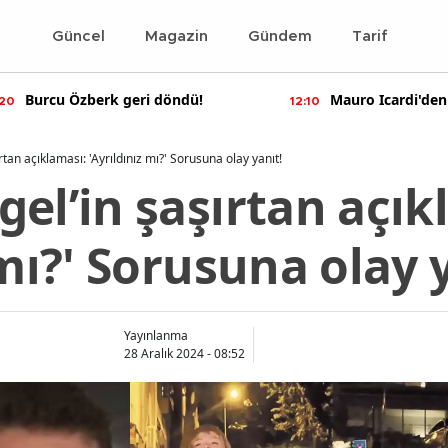
Güncel
Magazin
Gündem
Tarif
Burcu Özberk geri döndü!
Mauro Icardi'den
:20
12:10
paylaşımlar!
tan açıklaması: 'Ayrıldınız mı?' Sorusuna olay yanıt!
el’in şaşırtan açık
 mı?' Sorusuna olay 
Yayınlanma
28 Aralık 2024 - 08:52