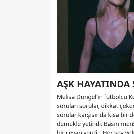
AŞK HAYATINDA 
Melisa Döngel’in futbolcu Ke
sorulan sorular, dikkat çeken
sorular karşısında kısa bir
demekle yetindi. Basın mens
bir cevap verdi: "Her şey yolun