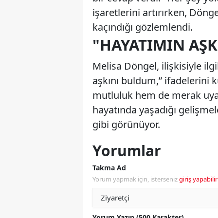
işaretlerini artırırken, Döng
kaçındığı gözlemlendi.
"HAYATIMIN AŞ
Melisa Döngel, ilişkisiyle il
aşkını buldum,” ifadelerini 
mutluluk hem de merak uya
hayatında yaşadığı gelişme
gibi görünüyor.
Yorumlar
Takma Ad
Yorum yapmak için, isterseniz
giriş yapabilir
Yorum Yazın (500 Karakter)