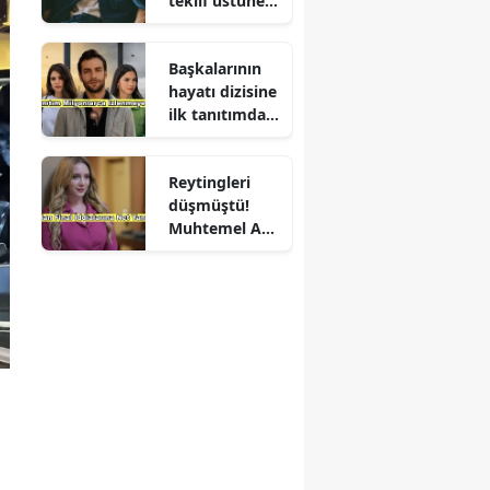
teklif üstüne
teklif
Başkalarının
hayatı dizisine
ilk tanıtımdan
yoğun ilgi
Reytingleri
düşmüştü!
Muhtemel Aşk
final mi
yapıyor?