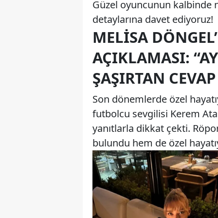
Güzel oyuncunun kalbinde ne
detaylarına davet ediyoruz!
MELISA DÖNGEL’
AÇIKLAMASI: “A
ŞAŞIRTAN CEVAP
Son dönemlerde özel hayatı
futbolcu sevgilisi Kerem Atak
yanıtlarla dikkat çekti. Röp
bulundu hem de özel hayatıyla