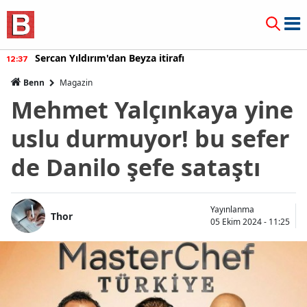
Sercan Yıldırım'dan Beyza itirafı
12:37
Benn
Magazin
Mehmet Yalçınkaya yine
uslu durmuyor! bu sefer
de Danilo şefe sataştı
Yayınlanma
Thor
05 Ekim 2024 - 11:25