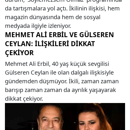
da tartışmalara yol açtı. İkilinin ilişkisi, hem
magazin dünyasında hem de sosyal
medyada ilgiyle izleniyor.
MEHMET ALI ERBIL VE GÜLSEREN
CEYLAN: İLIŞKILERI DIKKAT
ÇEKIYOR
Mehmet Ali Erbil, 40 yaş küçük sevgilisi
Gülseren Ceylan ile olan dalgalı ilişkisiyle
gündemden düşmüyor. İkili, zaman zaman
barışıp zaman zaman da ayrılık yaşayarak
dikkat çekiyor.