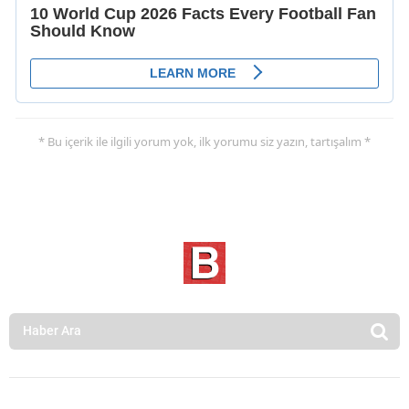
* Bu içerik ile ilgili yorum yok, ilk yorumu siz yazın, tartışalım *