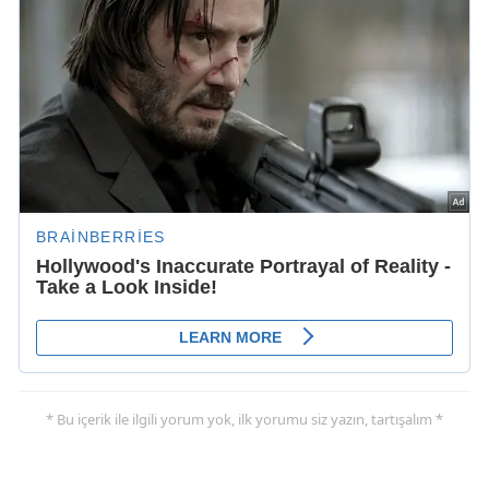
* Bu içerik ile ilgili yorum yok, ilk yorumu siz yazın, tartışalım *