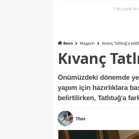
* Bu içerik ile
Benn
Magazin
Kıvanç Tatlıtuğ'a tekli
Kıvanç Tatl
Önümüzdeki dönemde yer a
yapım için hazırlıklara b
belirtilirken, Tatlıtuğ'a f
Thor