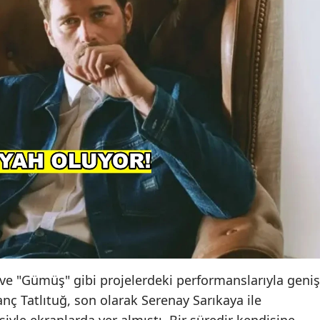
e "Gümüş" gibi projelerdeki performanslarıyla geniş
vanç Tatlıtuğ, son olarak Serenay Sarıkaya ile
isiyle ekranlarda yer almıştı. Bir süredir kendisine