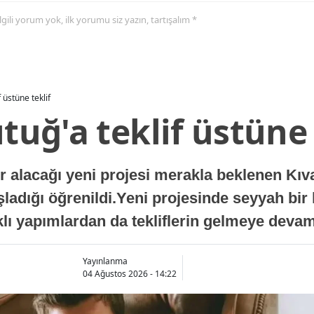
 ilgili yorum yok, ilk yorumu siz yazın, tartışalım *
f üstüne teklif
ıtuğ'a teklif üstüne 
lacağı yeni projesi merakla beklenen Kıvanç
aşladığı öğrenildi.Yeni projesinde seyyah bir
arklı yapımlardan da tekliflerin gelmeye devam 
Yayınlanma
04 Ağustos 2026 - 14:22