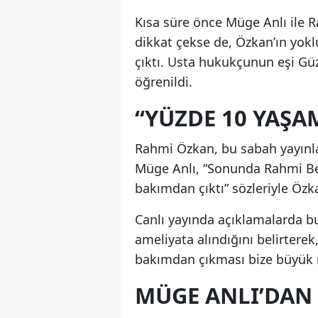
Kısa süre önce Müge Anlı ile 
dikkat çekse de, Özkan’ın yo
çıktı. Usta hukukçunun eşi Güz
öğrenildi.
“YÜZDE 10 YAŞA
Rahmi Özkan, bu sabah yayınla
Müge Anlı, “Sonunda Rahmi B
bakımdan çıktı” sözleriyle Öz
Canlı yayında açıklamalarda b
ameliyata alındığını belirter
bakımdan çıkması bize büyük mo
MÜGE ANLI’DAN 