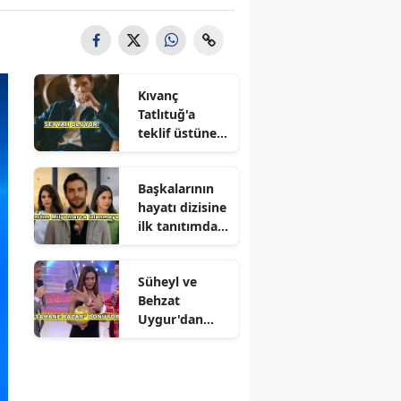
Kıvanç
Tatlıtuğ'a
teklif üstüne
teklif
Başkalarının
hayatı dizisine
ilk tanıtımdan
yoğun ilgi
Süheyl ve
Behzat
Uygur'dan
yeni karar