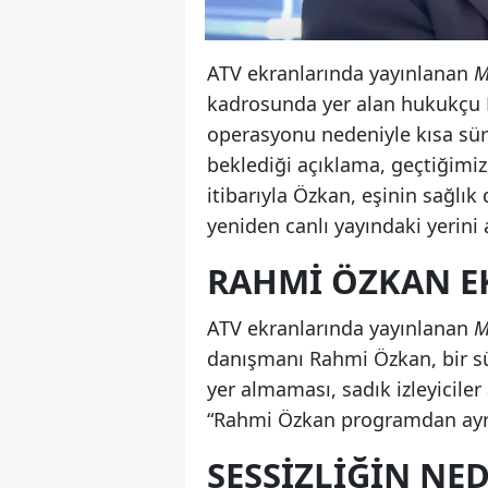
ATV ekranlarında yayınlanan
M
kadrosunda yer alan hukukçu R
operasyonu nedeniyle kısa süre
beklediği açıklama, geçtiğimi
itibarıyla Özkan, eşinin sağl
yeniden canlı yayındaki yerini a
RAHMI ÖZKAN E
ATV ekranlarında yayınlanan
M
danışmanı Rahmi Özkan, bir sü
yer almaması, sadık izleyicil
“Rahmi Özkan programdan ayrı
SESSIZLIĞIN NED