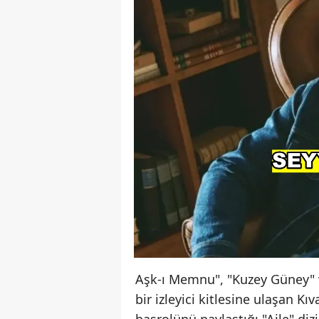
Aşk-ı Memnu", "Kuzey Güney" v
bir izleyici kitlesine ulaşan Kı
başrolünü paylaştığı "Aile" diz