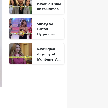
hayatı dizisine
ilk tanıtımdan
yoğun ilgi
Süheyl ve
Behzat
Uygur'dan
yeni karar
Reytingleri
düşmüştü!
Muhtemel Aşk
final mi
yapıyor?