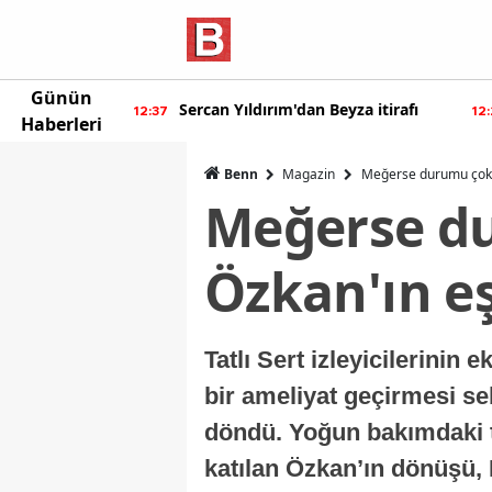
Günün
eyza itirafı
Burcu Özberk geri döndü!
12:20
12:
Haberleri
Benn
Magazin
Meğerse durumu çok 
Meğerse du
Özkan'ın e
Tatlı Sert izleyicilerinin
bir ameliyat geçirmesi s
döndü. Yoğun bakımdaki 
katılan Özkan’ın dönüşü, 