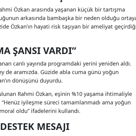
Rahmi Özkan arasında yaşanan küçük bir tartışma
kluğunun arkasında bambaşka bir neden olduğu ortay
ide Özkan’ın hayati risk taşıyan bir ameliyat geçirdiğ
MA ŞANSI VARDI”
nan canlı yayında programdaki yerini yeniden aldı.
ey de aramızda. Güzide abla cuma günü yoğun
kan’ın dönüşünü duyurdu.
ulunan Rahmi Özkan, eşinin %10 yaşama ihtimaliyle
ek, “Henüz iyileşme süreci tamamlanmadı ama yoğun
ral oldu” ifadelerini kullandı.
DESTEK MESAJI