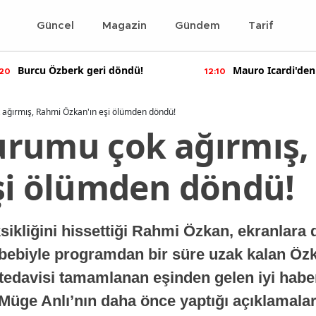
Güncel
Magazin
Gündem
Tarif
Mauro Icardi'den olay yaratan
Bennu Gerede ha
10
11:55
paylaşımlar!
soruşturma başal
ağırmış, Rahmi Özkan'ın eşi ölümden döndü!
rumu çok ağırmış,
şi ölümden döndü!
 eksikliğini hissettiği Rahmi Özkan, ekranlara
ebebiyle programdan bir süre uzak kalan Öz
tedavisi tamamlanan eşinden gelen iyi hab
Müge Anlı’nın daha önce yaptığı açıklamalar