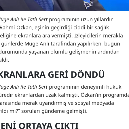
üge Anlı ile Tatlı Sert
programının uzun yıllardır
ahmi Özkan, eşinin geçirdiği ciddi bir sağlık
liğine ekranlara ara vermişti. İzleyicilerin merakla
z günlerde Müge Anlı tarafından yapılırken, bugün
ık durumunda yaşanan olumlu gelişmenin ardından
ldı.
KRANLARA GERI DÖNDÜ
üge Anlı ile Tatlı Sert
programının deneyimli hukuk
redir ekranlardan uzak kalmıştı. Özkan’ın programd
er arasında merak uyandırmış ve sosyal medyada
ldı mı?” soruları gündeme gelmişti.
ENI ORTAYA ÇIKTI