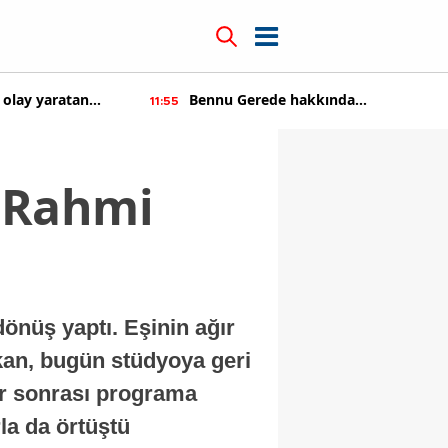
kkında
Kıvanç Tatlıtuğ'a teklif üstüne teklif
14:22
tıldı
 Rahmi
 dönüş yaptı. Eşinin ağır
kan, bugün stüdyoya geri
er sonrası programa
la da örtüştü