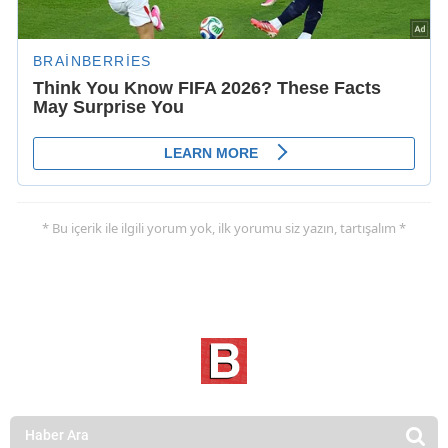
* Bu içerik ile ilgili yorum yok, ilk yorumu siz yazın, tartışalım *