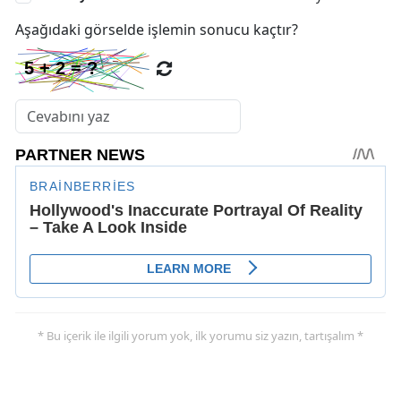
Aşağıdaki görselde işlemin sonucu kaçtır?
* Bu içerik ile ilgili yorum yok, ilk yorumu siz yazın, tartışalım *