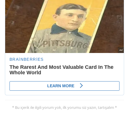
* Bu içerik ile ilgili yorum yok, ilk yorumu siz yazın, tartışalım *