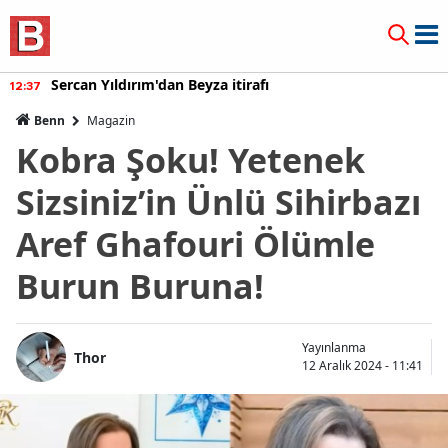
Sercan Yıldırım'dan Beyza itirafı
12:37
Benn
Magazin
Kobra Şoku! Yetenek
Sizsiniz’in Ünlü Sihirbazı
Aref Ghafouri Ölümle
Burun Buruna!
Yayınlanma
Thor
12 Aralık 2024 - 11:41