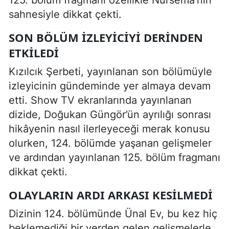
125. bölüm fragmanı özellikle Nursema’nın
sahnesiyle dikkat çekti.
SON BÖLÜM IZLEYICIYI DERINDEN
ETKILEDI
Kızılcık Şerbeti
, yayınlanan son bölümüyle
izleyicinin gündeminde yer almaya devam
etti. Show TV ekranlarında yayınlanan
dizide, Doğukan Güngör’ün ayrılığı sonrası
hikâyenin nasıl ilerleyeceği merak konusu
olurken, 124. bölümde yaşanan gelişmeler
ve ardından yayınlanan 125. bölüm fragmanı
dikkat çekti.
OLAYLARIN ARDI ARKASI KESILMEDI
Dizinin 124. bölümünde Ünal Ev, bu kez hiç
beklemediği bir yerden gelen gelişmelerle