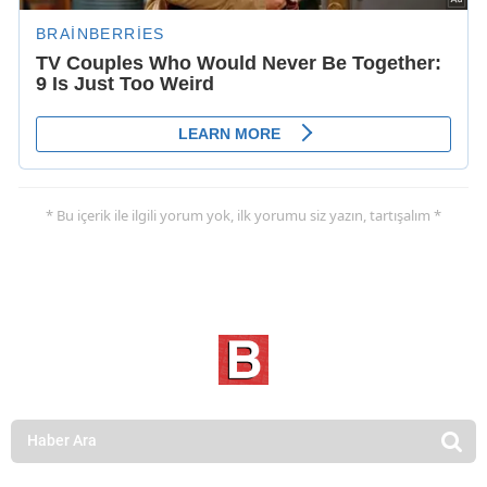
* Bu içerik ile ilgili yorum yok, ilk yorumu siz yazın, tartışalım *