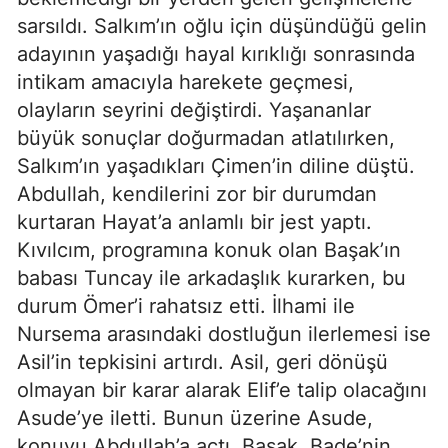
sarsıldı. Salkım’ın oğlu için düşündüğü gelin
adayının yaşadığı hayal kırıklığı sonrasında
intikam amacıyla harekete geçmesi,
olayların seyrini değiştirdi. Yaşananlar
büyük sonuçlar doğurmadan atlatılırken,
Salkım’ın yaşadıkları Çimen’in diline düştü.
Abdullah, kendilerini zor bir durumdan
kurtaran Hayat’a anlamlı bir jest yaptı.
Kıvılcım, programına konuk olan Başak’ın
babası Tuncay ile arkadaşlık kurarken, bu
durum Ömer’i rahatsız etti. İlhami ile
Nursema arasındaki dostluğun ilerlemesi ise
Asil’in tepkisini artırdı. Asil, geri dönüşü
olmayan bir karar alarak Elif’e talip olacağını
Asude’ye iletti. Bunun üzerine Asude,
konuyu Abdullah’a açtı. Başak, Bade’nin