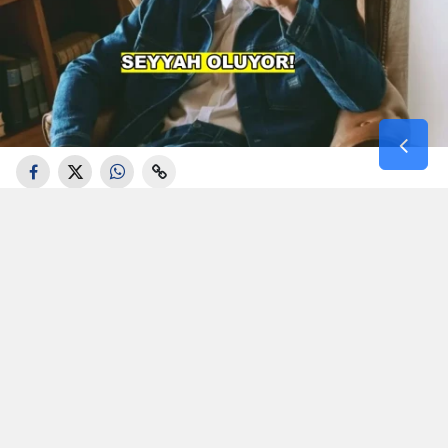
Aşk-ı Memnu", "Kuzey Güney" ve "Gümüş"
gibi projelerdeki performanslarıyla geniş bir
izleyici kitlesine ulaşan Kıvanç Tatlıtuğ, son
olarak Serenay Sarıkaya ile başrolünü
paylaştığı "Aile" dizisiyle ekranlarda yer
almıştı. Bir süredir kendisine gelen teklifleri
değerlendiren oyuncunun yeni projesiyle
ilgili dikkat çeken bir gelişme yaşandı.