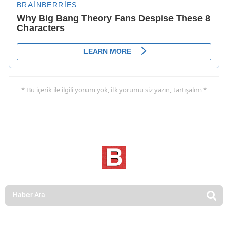
* Bu içerik ile ilgili yorum yok, ilk yorumu siz yazın, tartışalım *