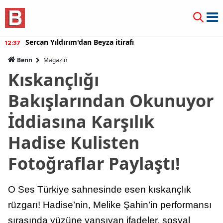
Sercan Yıldırım'dan Beyza itirafı
12:37
Benn
Magazin
Kıskançlığı
Bakışlarından Okunuyor
İddiasına Karşılık
Hadise Kulisten
Fotoğraflar Paylaştı!
O Ses Türkiye sahnesinde esen kıskançlık
rüzgarı! Hadise’nin, Melike Şahin’in performansı
sırasında yüzüne yansıyan ifadeler, sosyal