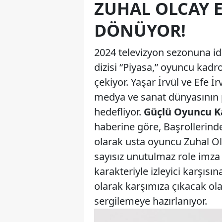
ZUHAL OLCAY 
DÖNÜYOR!
2024 televizyon sezonuna idd
dizisi “Piyasa,” oyuncu kadr
çekiyor. Yaşar İrvül ve Efe İr
medya ve sanat dünyasının p
hedefliyor.
Güçlü Oyuncu Ka
haberine göre, Başrollerinde 
olarak usta oyuncu Zuhal Ol
sayısız unutulmaz role imza
karakteriyle izleyici karşısı
olarak karşımıza çıkacak ol
sergilemeye hazırlanıyor.