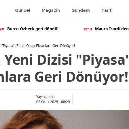
Güncel
Magazin
Gündem
Tarif
Mauro Icardi'den olay yaratan
Bennu Gerede ha
10
11:55
paylaşımlar!
soruşturma başal
si "Piyasa": Zuhal Olcay Ekranlara Geri Dönüyor!
 Yeni Dizisi "Piyasa
nlara Geri Dönüyor!
Yayınlanma
03 Ocak 2025 - 08:29