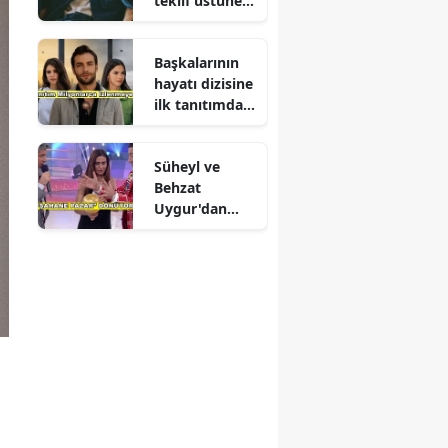
teklif üstüne
teklif
Başkalarının
hayatı dizisine
ilk tanıtımdan
yoğun ilgi
Süheyl ve
Behzat
Uygur'dan
yeni karar