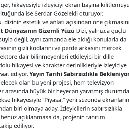
r, hikayesiyle izleyiciyi ekran başına kilitlemey
ltuğunda ise Serdar Gözelekli oturuyor.
u, dizinin estetik ve anlatı açısından öne çıkmasın
t Dünyasının Gizemli Yüzü
Dizi, yalnızca güçlü
yla değil, aynı zamanda ele aldığı konularla da
asının gizli kodlarını ve perde arkasını mercek
ektöre dair bilinmeyenleri etkileyici bir dille
dolu hikayesi ve karakter derinlikleriyle izleyiciye
vaat ediyor.
Yayın Tarihi Sabırsızlıkla Bekleniyo
elecek olan bu yeni projesi, hem televizyon
ler arasında büyük bir heyecan yaratmış durumda
se hikayesiyle “Piyasa,” yeni sezonda ekranları
an biri olmaya aday. İzleyicilerin sabırsızlıkla
hi henüz açıklanmasa da, projenin tanıtım
takip ediliyor.