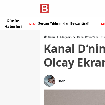
Günün
eyza itirafı
Burcu Özberk geri döndü!
12:20
12:
Haberleri
Benn
Magazin
Kanal D’nin Yeni Dizi
Kanal D’nin
Olcay Ekra
Thor