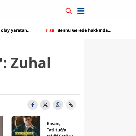
kkında
Kıvanç Tatlıtuğ'a teklif üstüne teklif
14:22
tıldı
": Zuhal
Kıvanç
Tatlıtuğ'a