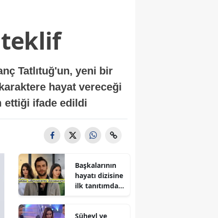
teklif
 Tatlıtuğ'un, yeni bir
 karaktere hayat vereceği
ettiği ifade edildi
Başkalarının
hayatı dizisine
ilk tanıtımdan
yoğun ilgi
Süheyl ve