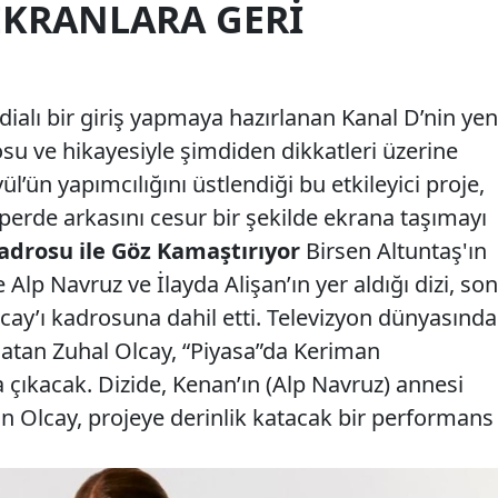
EKRANLARA GERI
ialı bir giriş yapmaya hazırlanan Kanal D’nin yen
osu ve hikayesiyle şimdiden dikkatleri üzerine
vül’ün yapımcılığını üstlendiği bu etkileyici proje,
erde arkasını cesur bir şekilde ekrana taşımayı
drosu ile Göz Kamaştırıyor
Birsen Altuntaş'ın
Alp Navruz ve İlayda Alişan’ın yer aldığı dizi, son
cay’ı kadrosuna dahil etti. Televizyon dünyasında
 atan Zuhal Olcay, “Piyasa”da Keriman
na çıkacak. Dizide, Kenan’ın (Alp Navruz) annesi
an Olcay, projeye derinlik katacak bir performans