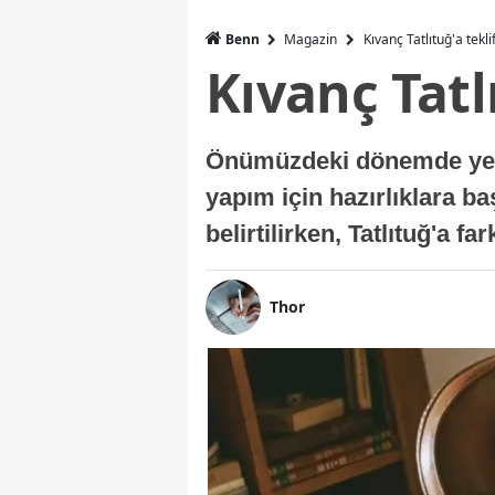
Benn
Magazin
Kıvanç Tatlıtuğ'a tekli
Kıvanç Tatl
Önümüzdeki dönemde yer a
yapım için hazırlıklara b
belirtilirken, Tatlıtuğ'a f
Thor