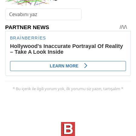
* Bu içerik ile ilgili yorum yok, ilk yorumu siz yazın, tartışalım *