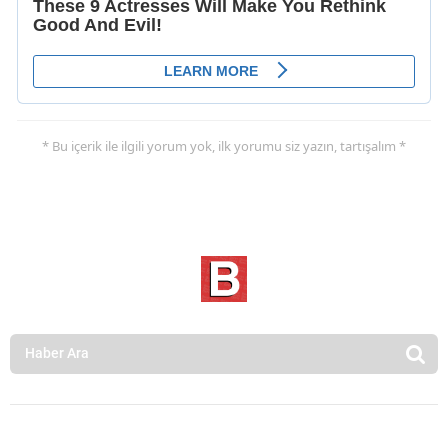
* Bu içerik ile ilgili yorum yok, ilk yorumu siz yazın, tartışalım *