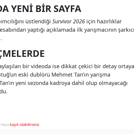
A YENI BIR SAYFA
pımcılığını üstlendiği
Survivor 2026
için hazırlıklar
 hesabından yaptığı açıklamada ilk yarışmacının şarkıc
.
ÇMELERDE
ylaşılan bir videoda ise dikkat çekici bir detay ortay
lıtuğ’un eski dublörü Mehmet Tan’ın yarışma
 Tan’ın yeni sezonda kadroya dahil olup olmayacağı
du.
veya
kayıt olabilirsiniz
.