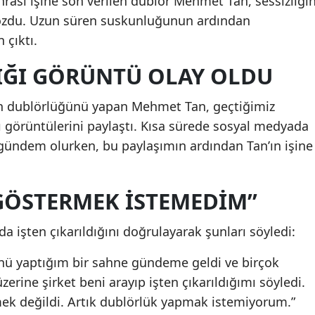
rası işine son verilen dublör Mehmet Tan, sessizliğin
ozdu. Uzun süren suskunluğunun ardından
çıktı.
TIĞI GÖRÜNTÜ OLAY OLDU
’un dublörlüğünü yapan Mehmet Tan, geçtiğimiz
 görüntülerini paylaştı. Kısa sürede sosyal medyada
gündem olurken, bu paylaşımın ardından Tan’ın işine
GÖSTERMEK İSTEMEDIM”
da işten çıkarıldığını doğrulayarak şunları söyledi:
ünü yaptığım bir sahne gündeme geldi ve birçok
erine şirket beni arayıp işten çıkarıldığımı söyledi.
k değildi. Artık dublörlük yapmak istemiyorum.”