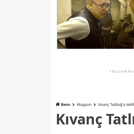
* Bu içerik ile
Benn
Magazin
Kıvanç Tatlıtuğ'a tekli
Kıvanç Tatl