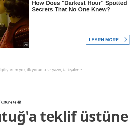
 ilgili yorum yok, ilk yorumu siz yazın, tartışalım *
f üstüne teklif
ıtuğ'a teklif üstüne 