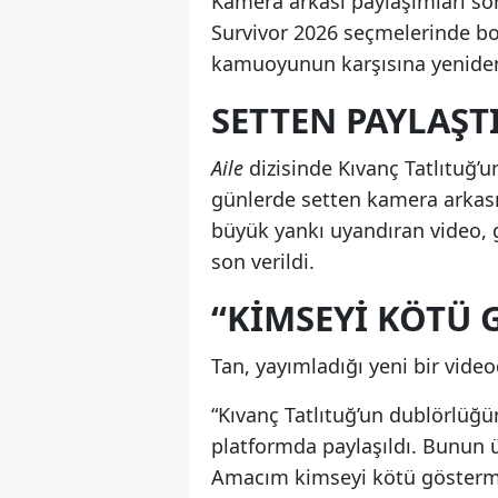
Kamera arkası paylaşımları son
Survivor 2026 seçmelerinde b
kamuoyunun karşısına yeniden 
SETTEN PAYLAŞ
Aile
dizisinde Kıvanç Tatlıtuğ
günlerde setten kamera arkası
büyük yankı uyandıran video, 
son verildi.
“KIMSEYI KÖTÜ 
Tan, yayımladığı yeni bir video
“Kıvanç Tatlıtuğ’un dublörlüğ
platformda paylaşıldı. Bunun üz
Amacım kimseyi kötü gösterme