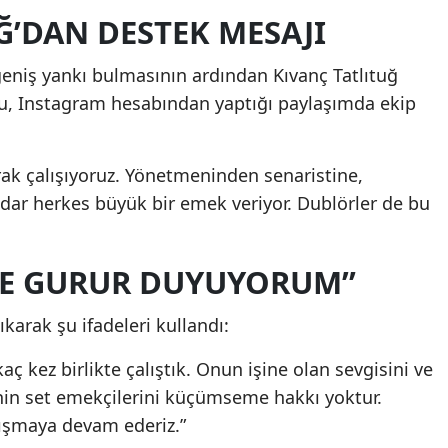
Ğ’DAN DESTEK MESAJI
niş yankı bulmasının ardından Kıvanç Tatlıtuğ
cu, Instagram hesabından yaptığı paylaşımda ekip
arak çalışıyoruz. Yönetmeninden senaristine,
ar herkes büyük bir emek veriyor. Dublörler de bu
LE GURUR DUYUYORUM”
karak şu ifadeleri kullandı:
ç kez birlikte çalıştık. Onun işine olan sevgisini ve
in set emekçilerini küçümseme hakkı yoktur.
lışmaya devam ederiz.”