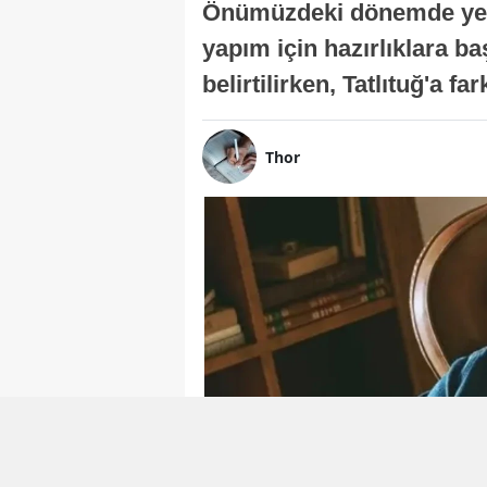
Önümüzdeki dönemde yer a
yapım için hazırlıklara b
belirtilirken, Tatlıtuğ'a f
Thor