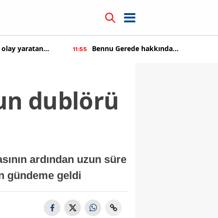
 olay yaratan
Bennu Gerede hakkında
11:55
soruşturma başaltıldı
'un dublörü
asının ardından uzun süre
en gündeme geldi