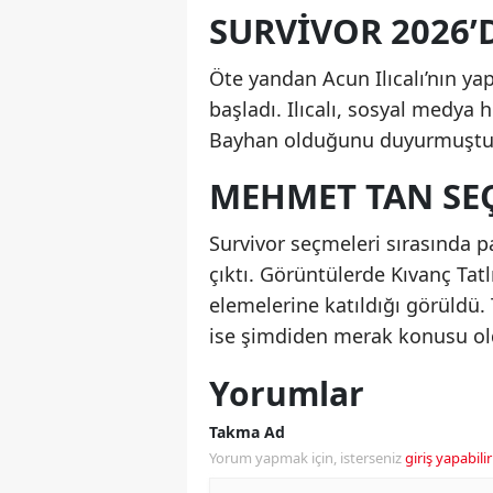
SURVIVOR 2026’D
Öte yandan Acun Ilıcalı’nın ya
başladı. Ilıcalı, sosyal medya
Bayhan olduğunu duyurmuştu
MEHMET TAN SE
Survivor seçmeleri sırasında pa
çıktı. Görüntülerde Kıvanç Tat
elemelerine katıldığı görüldü.
ise şimdiden merak konusu ol
Yorumlar
Takma Ad
Yorum yapmak için, isterseniz
giriş yapabilir