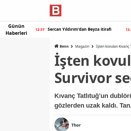
Günün
ur'dan yeni
Sercan Yıldırım'dan Beyza itirafı
12:37
12
Haberleri
Benn
Magazin
İşten kovulan Kıvanç 
İşten kovu
Survivor se
Kıvanç Tatlıtuğ’un dublör
gözlerden uzak kaldı. Ta
Thor