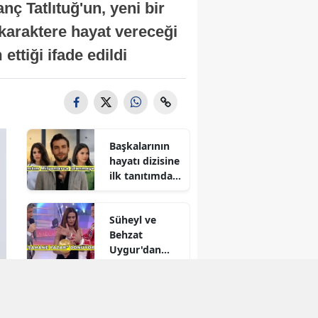
 Tatlıtuğ'un, yeni bir
 karaktere hayat vereceği
ettiği ifade edildi
Başkalarının
hayatı dizisine
ilk tanıtımdan
yoğun ilgi
Süheyl ve
Behzat
Uygur'dan
yeni karar
Reytingleri
düşmüştü!