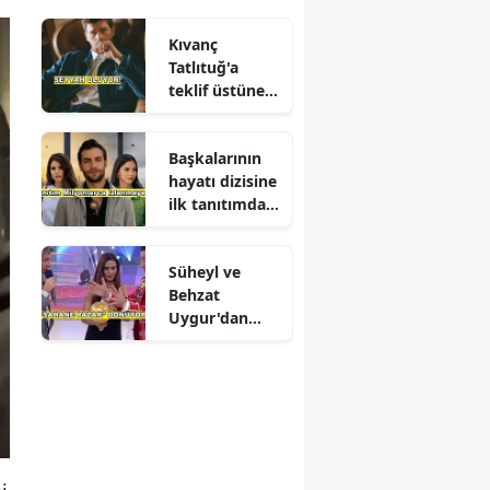
Kıvanç
Tatlıtuğ'a
teklif üstüne
teklif
Başkalarının
hayatı dizisine
ilk tanıtımdan
yoğun ilgi
Süheyl ve
Behzat
Uygur'dan
yeni karar