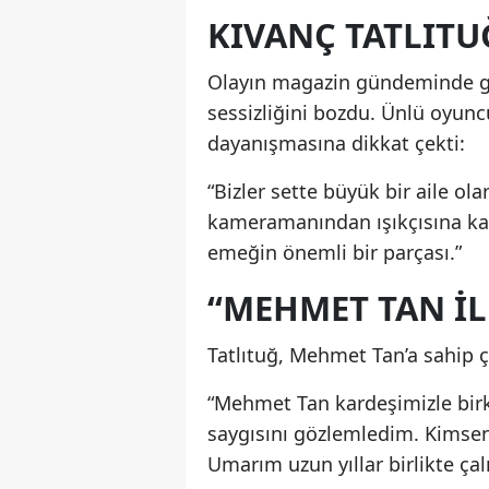
KIVANÇ TATLITU
Olayın magazin gündeminde ge
sessizliğini bozdu. Ünlü oyun
dayanışmasına dikkat çekti:
“Bizler sette büyük bir aile ol
kameramanından ışıkçısına kad
emeğin önemli bir parçası.”
“MEHMET TAN I
Tatlıtuğ, Mehmet Tan’a sahip çı
“Mehmet Tan kardeşimizle birka
saygısını gözlemledim. Kimsen
Umarım uzun yıllar birlikte ça