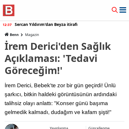
Sercan Yıldırım'dan Beyza itirafı
12:37
Benn
Magazin
İrem Derici'den Sağlık
Açıklaması: 'Tedavi
Göreceğim!'
İrem Derici, Bebek'te zor bir gün geçirdi! Ünlü
şarkıcı, bitkin haldeki görüntüsünün ardındaki
talihsiz olayı anlattı: "Konser günü başıma
gelmedik kalmadı, dudağım ve kafam şişti!"
Yayınlanma
Güncellenme