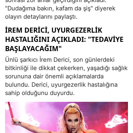
sonrası zor anlar geçirdiğini açıkladı.
"Dudağıma bakın, kafam da şiş" diyerek
olayın detaylarını paylaştı.
İREM DERICI, UYURGEZERLIK
HASTALIĞINI AÇIKLADI: "TEDAVIYE
BAŞLAYACAĞIM"
Ünlü şarkıcı İrem Derici, son günlerdeki
bitkinliği ile dikkat çekerken, yaşadığı sağlık
sorununa dair önemli açıklamalarda
bulundu. Derici, uyurgezerlik hastalığına
sahip olduğunu duyurdu.