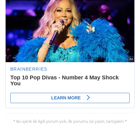
* Bu içerik ile ilgili yorum yok, ilk yorumu siz yazın, tartışalım *