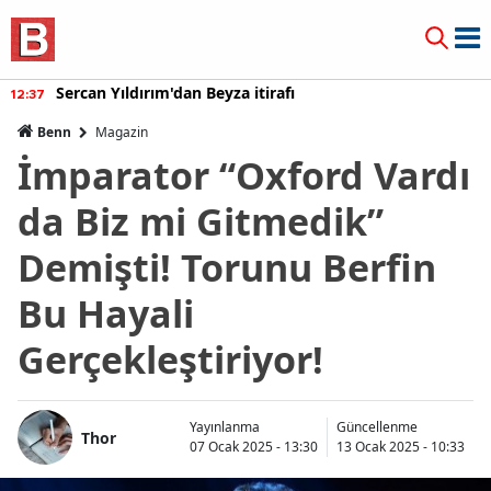
fı
Burcu Özberk geri döndü!
12:20
Benn
Magazin
İmparator “Oxford Vardı
da Biz mi Gitmedik”
Demişti! Torunu Berfin
Bu Hayali
Gerçekleştiriyor!
Yayınlanma
Güncellenme
Thor
07 Ocak 2025 - 13:30
13 Ocak 2025 - 10:33