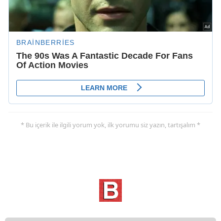
* Bu içerik ile ilgili yorum yok, ilk yorumu siz yazın, tartışalım *