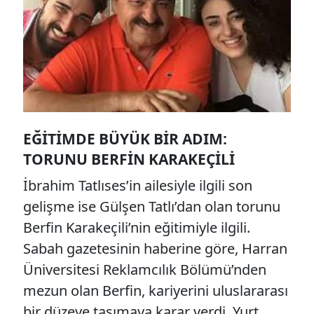
EĞITIMDE BÜYÜK BIR ADIM:
TORUNU BERFIN KARAKEÇILI
İbrahim Tatlıses’in ailesiyle ilgili son
gelişme ise Gülşen Tatlı’dan olan torunu
Berfin Karakeçili’nin eğitimiyle ilgili.
Sabah gazetesinin haberine göre, Harran
Üniversitesi Reklamcılık Bölümü’nden
mezun olan Berfin, kariyerini uluslararası
bir düzeye taşımaya karar verdi. Yurt