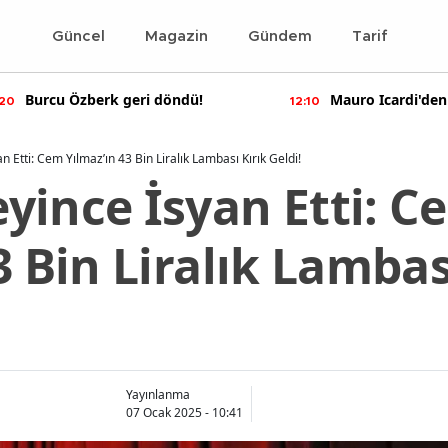
Güncel
Magazin
Gündem
Tarif
 döndü!
Mauro Icardi'den olay yaratan
12:10
paylaşımlar!
 Etti: Cem Yılmaz’ın 43 Bin Liralık Lambası Kırık Geldi!
yince İsyan Etti: C
3 Bin Liralık Lambas
Yayınlanma
07 Ocak 2025 - 10:41