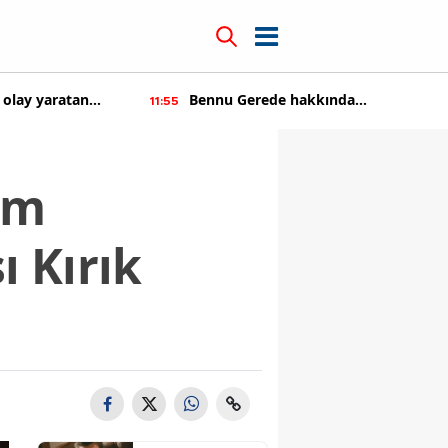
Bennu Gerede hakkında
Kıvanç Tatlıtuğ
11:55
14:22
soruşturma başaltıldı
em
ı Kırık