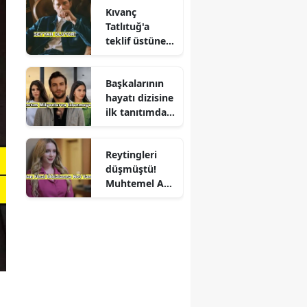
Kıvanç
Tatlıtuğ'a
teklif üstüne
teklif
Başkalarının
hayatı dizisine
ilk tanıtımdan
yoğun ilgi
Reytingleri
düşmüştü!
Muhtemel Aşk
final mi
yapıyor?