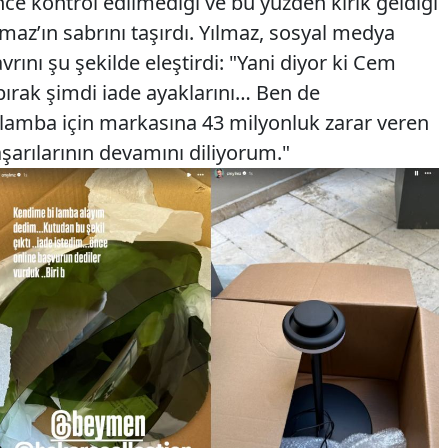
ce kontrol edilmediği ve bu yüzden kırık geldiği
maz’ın sabrını taşırdı. Yılmaz, sosyal medya
rını şu şekilde eleştirdi: "Yani diyor ki Cem
bırak şimdi iade ayaklarını… Ben de
 lamba için markasına 43 milyonluk zarar veren
aşarılarının devamını diliyorum."