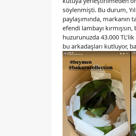
kutuya yerleştirilmeden ön
söylenmişti. Bu durum, Yıl
paylaşımında, markanın tav
efendi lambayı kırmışsın, 
huzurunuzda 43.000 TL'lik
bu arkadaşları kutluyor, b