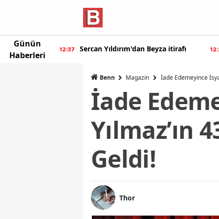
Günün
Sercan Yıldırım'dan Beyza itirafı
Burcu Özberk geri
7
12:20
Haberleri
Benn
Magazin
İade Edemeyince İsyan
İade Edeme
Yılmaz’ın 4
Geldi!
Thor