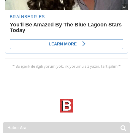
* Bu içerik ile ilgili yorum yok, ilk yorumu siz yazın, tartışalım *