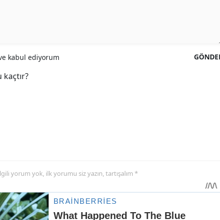
GÖNDE
e kabul ediyorum
 kaçtır?
 ilgili yorum yok, ilk yorumu siz yazın, tartışalım *