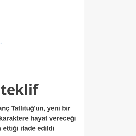
teklif
 Tatlıtuğ'un, yeni bir
 karaktere hayat vereceği
ettiği ifade edildi