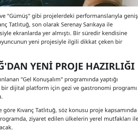
e "Gümüş" gibi projelerdeki performanslarıyla geniş
vanç Tatlıtuğ, son olarak Serenay Sarıkaya ile
isiyle ekranlarda yer almıştı. Bir süredir kendisine
oyuncunun yeni projesiyle ilgili dikkat çeken bir
Ğ'DAN YENI PROJE HAZIRLIĞI
nlanan "Gel Konuşalım" programında yaptığı
 bir dijital platform için gezi ve gastronomi programı
u.
re göre Kıvanç Tatlıtuğ, söz konusu proje kapsamında
Programda, ziyaret edilen ülkelerin yerel mutfakları il
lacak.