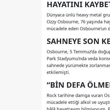
HAYATINI KAYBE
Dünyaca ünlü heavy metal grub
Ozzy Osbourne, 76 yaşında haya
mücadele eden Osbourne'un ö
SAHNEYE SON K
Osbourne, 5 Temmuz’da doğup 
Park Stadyumu’nda veda konseri
sahnede yürümekte zorlanması
etkilemişti.
“BIN DEFA ÖLME
Rock tarihine damga vuran Osbo
mücadele ettiği alkol ve uyuşt
hâlâ hayattayım bilmiyorum. Bi