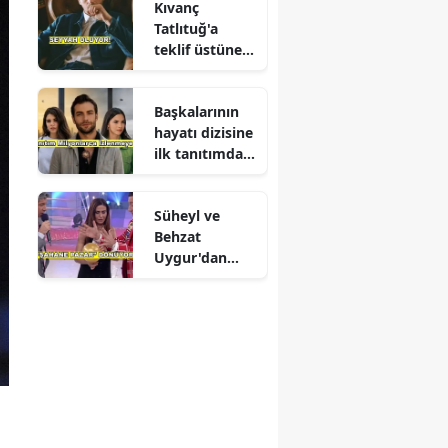
Kıvanç
Tatlıtuğ'a
teklif üstüne
teklif
Başkalarının
hayatı dizisine
ilk tanıtımdan
yoğun ilgi
Süheyl ve
Behzat
Uygur'dan
yeni karar