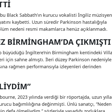
TTI
u Black Sabbath’ın kurucu vokalisti İngiliz müzisyen
tını kaybetti. Uzun süredir Parkinson hastalığıyla
lüm nedeni resmi makamlarca henüz açıklanmadı.
EZ BIRMINGHAM’DA ÇIKMIŞTI
büyüdüğü İngiltere’nin Birmingham kentindeki Vill
 için sahne almıştı. İleri düzey Parkinson nedeniyle
na rağmen performansıyla izleyenleri derinden
LIYDIM”
urne, 2023 yılında verdiği bir röportajda, uzun yılla
urucu bağımlılığına değinmişti. Ünlü sanatçı, “Neden
n defa ölmeliydim.” sözleriyle yaşadığı zorluklara