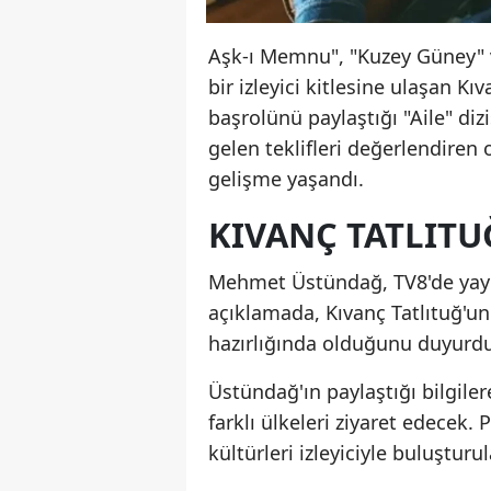
Aşk-ı Memnu", "Kuzey Güney" v
bir izleyici kitlesine ulaşan Kı
başrolünü paylaştığı "Aile" diz
gelen teklifleri değerlendiren 
gelişme yaşandı.
KIVANÇ TATLITU
Mehmet Üstündağ, TV8'de yayı
açıklamada, Kıvanç Tatlıtuğ'un
hazırlığında olduğunu duyurd
Üstündağ'ın paylaştığı bilgile
farklı ülkeleri ziyaret edecek. 
kültürleri izleyiciyle buluşturu