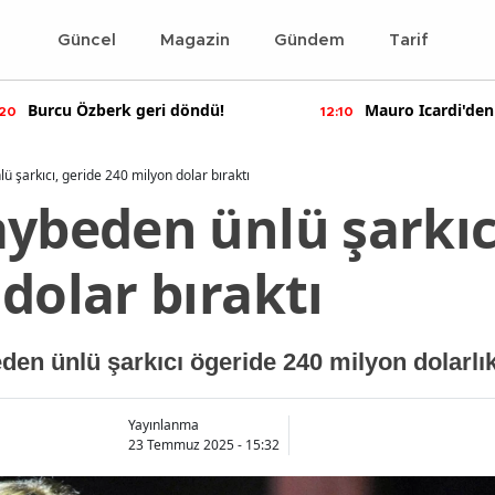
Güncel
Magazin
Gündem
Tarif
Mauro Icardi'den olay yaratan
Bennu Gerede ha
10
11:55
paylaşımlar!
soruşturma başal
ü şarkıcı, geride 240 milyon dolar bıraktı
ybeden ünlü şarkıc
dolar bıraktı
den ünlü şarkıcı ögeride 240 milyon dolarlık 
Yayınlanma
23 Temmuz 2025 - 15:32