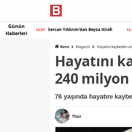
Günün
eyza itirafı
Burcu Özberk geri döndü!
12:20
12:
Haberleri
Benn
Magazin
Hayatını kaybeden ünl
Hayatını ka
240 milyon 
76 yaşında hayatını kaybe
Thor