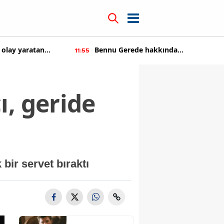
kkında
Kıvanç Tatlıtuğ'a teklif üstüne teklif
14:22
tıldı
ı, geride
bir servet bıraktı