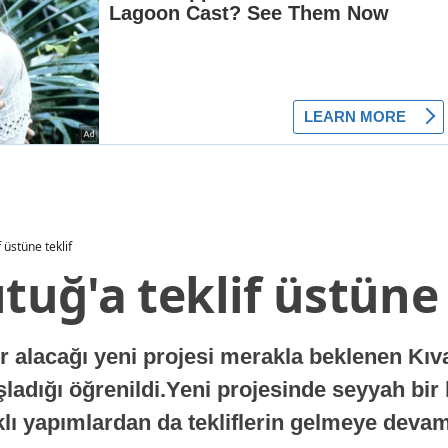
f üstüne teklif
ıtuğ'a teklif üstüne 
lacağı yeni projesi merakla beklenen Kıvanç
aşladığı öğrenildi.Yeni projesinde seyyah bir
arklı yapımlardan da tekliflerin gelmeye devam 