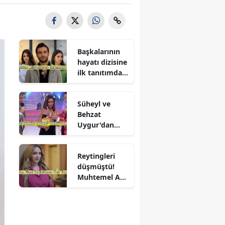
Başkalarının
hayatı dizisine
ilk tanıtımdan
yoğun ilgi
Süheyl ve
Behzat
Uygur'dan
yeni karar
Reytingleri
düşmüştü!
Muhtemel Aşk
final mi
yapıyor?