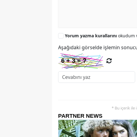
Yorum yazma kurallarını
okudum v
Aşağıdaki görselde işlemin sonucu
* Bu içerik ile