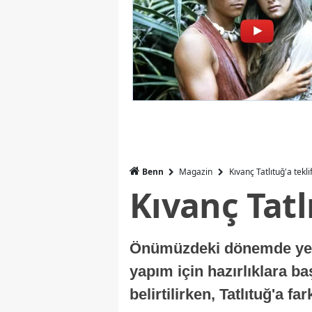
Benn
Magazin
Kıvanç Tatlıtuğ'a tekli
Kıvanç Tatl
Önümüzdeki dönemde yer a
yapım için hazırlıklara b
belirtilirken, Tatlıtuğ'a f