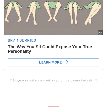
* Bu içerik ile ilgili yorum yok, ilk yorumu siz yazın, tartışalım *