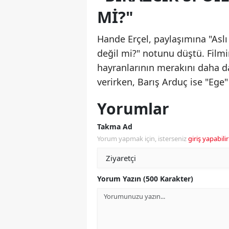
MI?"
Hande Erçel, paylaşımına "Aslı
değil mi?" notunu düştü. Filmin
hayranlarının merakını daha da 
verirken, Barış Arduç ise "Ege" 
Yorumlar
Takma Ad
Yorum yapmak için, isterseniz
giriş yapabilir
Yorum Yazın (500 Karakter)