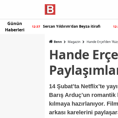
Günün
ur'dan yeni
Sercan Yıldırım'dan Beyza itirafı
12:37
12
Haberleri
Benn
Magazin
Hande Erçel'den 'Rüzg
Hande Erçel
Paylaşımlar
14 Şubat’ta Netflix’te ya
Barış Arduç’un romantik 
kılmaya hazırlanıyor. Fil
arkası karelerini paylaşa