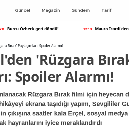
Güncel
Magazin
Gündem
Tarif
Burcu Özberk geri döndü!
Mauro Icardi'den
:20
12:10
paylaşımlar!
ara Bırak' Paylaşımları: Spoiler Alarmı!
'den 'Rüzgara Bıra
ı: Spoiler Alarmı!
yınlanacak Rüzgara Bırak filmi için heyecan 
hikâyeyi ekrana taşıdığı yapım, Sevgililer 
min çıkışına saatler kala Erçel, sosyal med
rak hayranlarını iyice meraklandırdı