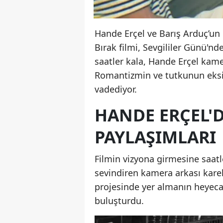
Hande Erçel ve Barış Arduç’un 
Bırak filmi, Sevgililer Günü'nd
saatler kala, Hande Erçel kamer
Romantizmin ve tutkunun eksik
vadediyor.
HANDE ERÇEL'
PAYLAŞIMLARI
Filmin vizyona girmesine saatl
sevindiren kamera arkası karel
projesinde yer almanın heyecanı
buluşturdu.