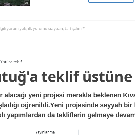
 ilgili yorum yok, ilk yorumu siz yazın, tartışalım *
f üstüne teklif
ıtuğ'a teklif üstüne 
lacağı yeni projesi merakla beklenen Kıvanç
aşladığı öğrenildi.Yeni projesinde seyyah bir
arklı yapımlardan da tekliflerin gelmeye devam 
Yayınlanma