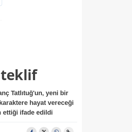
teklif
 Tatlıtuğ'un, yeni bir
 karaktere hayat vereceği
ettiği ifade edildi