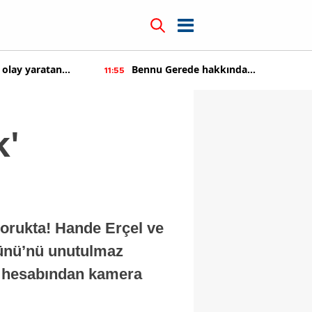
 olay yaratan
Bennu Gerede hakkında
11:55
soruşturma başaltıldı
k'
dorukta! Hande Erçel ve
Günü’nü unutulmaz
ya hesabından kamera