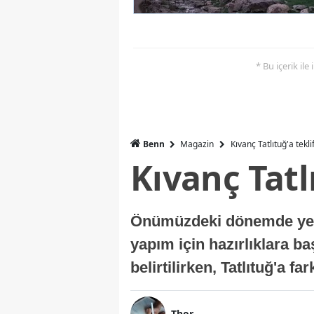
* Bu içerik ile
Benn
Magazin
Kıvanç Tatlıtuğ'a tekli
Kıvanç Tatl
Önümüzdeki dönemde yer a
yapım için hazırlıklara b
belirtilirken, Tatlıtuğ'a f
Thor