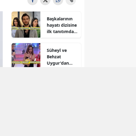
Başkalarının
hayatı dizisine
ilk tanıtımdan
yoğun ilgi
Süheyl ve
Behzat
Uygur'dan
yeni karar
Reytingleri
düşmüştü!
Muhtemel Aşk
final mi
yapıyor?