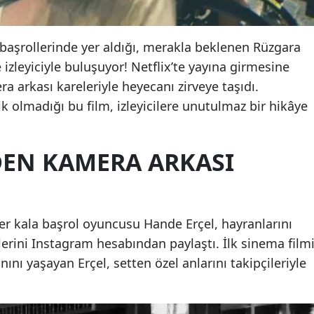
başrollerinde yer aldığı, merakla beklenen Rüzgara
e izleyiciyle buluşuyor! Netflix’te yayına girmesine
a arkası kareleriyle heyecanı zirveye taşıdı.
 olmadığı bu film, izleyicilere unutulmaz bir hikâye
DEN KAMERA ARKASI
er kala başrol oyuncusu Hande Erçel, hayranlarını
erini Instagram hesabından paylaştı. İlk sinema film
nı yaşayan Erçel, setten özel anlarını takipçileriyle