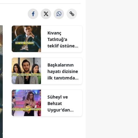
Kıvanç
Tatlıtuğ'a
teklif üstüne
teklif
Başkalarının
hayatı dizisine
ilk tanıtımdan
yoğun ilgi
Süheyl ve
Behzat
Uygur'dan
yeni karar