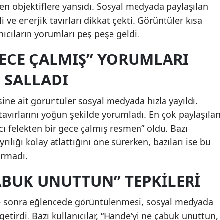
ken objektiflere yansıdı. Sosyal medyada paylaşılan
 ve enerjik tavırları dikkat çekti. Görüntüler kısa
ıcıların yorumları peş peşe geldi.
GECE ÇALMIŞ” YORUMLARI
 SALLADI
ine ait görüntüler sosyal medyada hızla yayıldı.
i tavırlarını yoğun şekilde yorumladı. En çok paylaşıla
cı felekten bir gece çalmış resmen” oldu. Bazı
yrılığı kolay atlattığını öne sürerken, bazıları ise bu
urmadı.
ABUK UNUTTUN” TEPKILERI
üre sonra eğlencede görüntülenmesi, sosyal medyada
 getirdi. Bazı kullanıcılar, “Hande’yi ne çabuk unuttun,