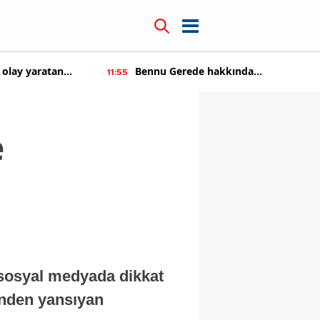
 olay yaratan
Bennu Gerede hakkında
11:55
soruşturma başaltıldı
e
ı sosyal medyada dikkat
inden yansıyan