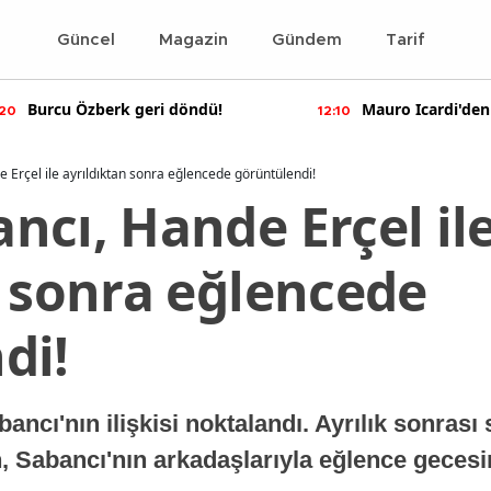
Güncel
Magazin
Gündem
Tarif
Burcu Özberk geri döndü!
Mauro Icardi'den
:20
12:10
paylaşımlar!
Erçel ile ayrıldıktan sonra eğlencede görüntülendi!
ncı, Hande Erçel il
n sonra eğlencede
di!
ncı'nın ilişkisi noktalandı. Ayrılık sonras
n, Sabancı'nın arkadaşlarıyla eğlence geces