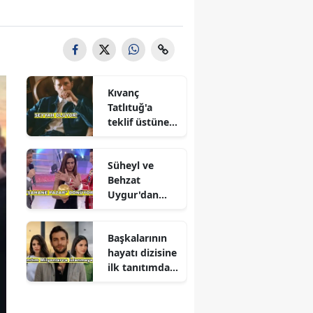
Kıvanç
Tatlıtuğ'a
teklif üstüne
teklif
Süheyl ve
Behzat
Uygur'dan
yeni karar
Başkalarının
hayatı dizisine
ilk tanıtımdan
yoğun ilgi