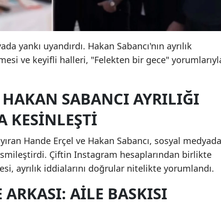
yada yankı uyandırdı. Hakan Sabancı'nın ayrılık
si ve keyifli halleri, "Felekten bir gece" yorumlarıyl
 HAKAN SABANCI AYRILIĞI
 KESINLEŞTI
 ayıran Hande Erçel ve Hakan Sabancı, sosyal medyad
resmileştirdi. Çiftin Instagram hesaplarından birlikte
si, ayrılık iddialarını doğrular nitelikte yorumlandı.
 ARKASI: AILE BASKISI