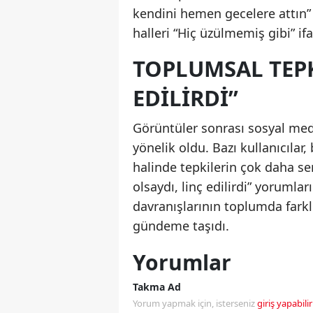
kendini hemen gecelere attın”
halleri “Hiç üzülmemiş gibi” ifa
TOPLUMSAL TEPK
EDILIRDI”
Görüntüler sonrası sosyal med
yönelik oldu. Bazı kullanıcıla
halinde tepkilerin çok daha se
olsaydı, linç edilirdi” yorumlar
davranışlarının toplumda farklı
gündeme taşıdı.
Yorumlar
Takma Ad
Yorum yapmak için, isterseniz
giriş yapabilir