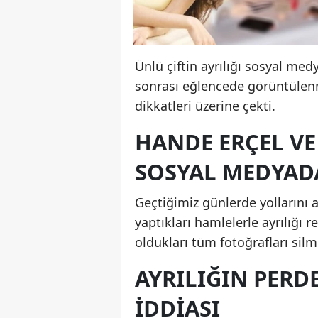
Ünlü çiftin ayrılığı sosyal med
sonrası eğlencede görüntülenme
dikkatleri üzerine çekti.
HANDE ERÇEL VE
SOSYAL MEDYADA
Geçtiğimiz günlerde yollarını
yaptıkları hamlelerle ayrılığı 
oldukları tüm fotoğrafları silme
AYRILIĞIN PERDE
İDDIASI