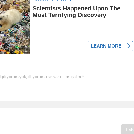
 ilgili yorum yok, ilk yorumu siz yazın, tartışalım *