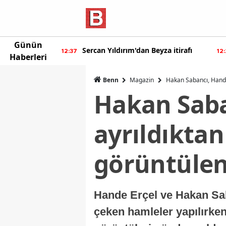
Günün
ur'dan yeni
Sercan Yıldırım'dan Beyza itirafı
12:37
12
Haberleri
Benn
Magazin
Hakan Sabancı, Hande 
Hakan Saba
ayrıldıkta
görüntülen
Hande Erçel ve Hakan Saba
çeken hamleler yapılırke