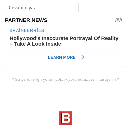
* Bu içerik ile ilgili yorum yok, ilk yorumu siz yazın, tartışalım *