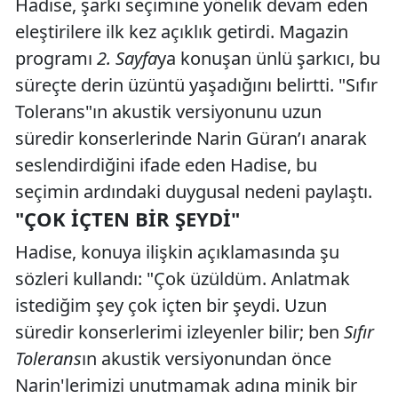
Hadise, şarkı seçimine yönelik devam eden
eleştirilere ilk kez açıklık getirdi. Magazin
programı
2. Sayfa
ya konuşan ünlü şarkıcı, bu
süreçte derin üzüntü yaşadığını belirtti. "Sıfır
Tolerans"ın akustik versiyonunu uzun
süredir konserlerinde Narin Güran’ı anarak
seslendirdiğini ifade eden Hadise, bu
seçimin ardındaki duygusal nedeni paylaştı.
"ÇOK İÇTEN BIR ŞEYDI"
Hadise, konuya ilişkin açıklamasında şu
sözleri kullandı: "Çok üzüldüm. Anlatmak
istediğim şey çok içten bir şeydi. Uzun
süredir konserlerimi izleyenler bilir; ben
Sıfır
Tolerans
ın akustik versiyonundan önce
Narin'lerimizi unutmamak adına minik bir