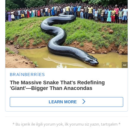
* Bu içerik ile ilgili yorum yok, ilk yorumu siz yazın, tartışalım *