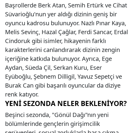
Başrollerde Berk Atan, Semih Ertürk ve Cihat
Süvarioğlu'nun yer aldığı dizinin geniş bir
oyuncu kadrosu bulunuyor. Nazlı Pınar Kaya,
Melis Sevinç, Hazal Çağlar, Ferdi Sancar, Erdal
Cindoruk gibi isimler, hikayenin farklı
karakterlerini canlandırarak dizinin zengin
içeriğine katkıda bulunuyor. Ayrıca, Ege
Aydan, Süeda Çil, Serkan Kuru, Eser
Eyüboğlu, Şebnem Dilligil, Yavuz Sepetçi ve
Burak Can gibi başarılı oyuncular da diziye
renk katıyor.
YENI SEZONDA NELER BEKLENIYOR?
Beşinci sezonda, "Gönül Dağı"nın yeni
bölümlerinde gençlerin girişimcilik
serüvenleri, sosyal zorluklarla başa çıkma