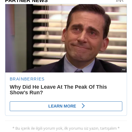
* Bu içerik ile ilgili yorum yok, ilk yorumu siz yazın, tartışalım *