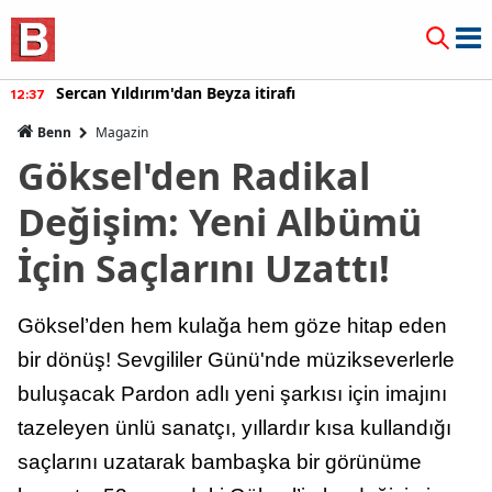
Burcu Özberk geri döndü!
12:20
Benn
Magazin
Göksel'den Radikal
Değişim: Yeni Albümü
İçin Saçlarını Uzattı!
Göksel’den hem kulağa hem göze hitap eden
bir dönüş! Sevgililer Günü'nde müzikseverlerle
buluşacak Pardon adlı yeni şarkısı için imajını
tazeleyen ünlü sanatçı, yıllardır kısa kullandığı
saçlarını uzatarak bambaşka bir görünüme