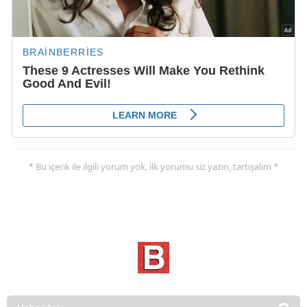
* Bu içerik ile ilgili yorum yok, ilk yorumu siz yazın, tartışalım *