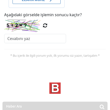
Aşağıdaki görselde işlemin sonucu kaçtır?
* Bu içerik ile ilgili yorum yok, ilk yorumu siz yazın, tartışalım *