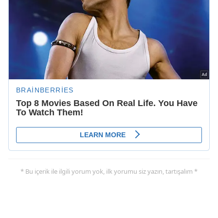
* Bu içerik ile ilgili yorum yok, ilk yorumu siz yazın, tartışalım *