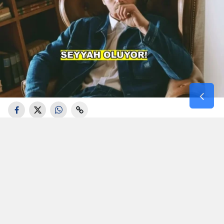
Aşk-ı Memnu", "Kuzey Güney" ve "Gümüş"
gibi projelerdeki performanslarıyla geniş bir
izleyici kitlesine ulaşan Kıvanç Tatlıtuğ, son
olarak Serenay Sarıkaya ile başrolünü
paylaştığı "Aile" dizisiyle ekranlarda yer
almıştı. Bir süredir kendisine gelen teklifleri
değerlendiren oyuncunun yeni projesiyle