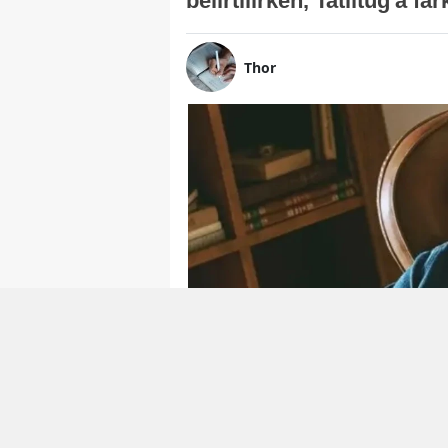
belirtilirken, Tatlıtuğ'a f
Thor