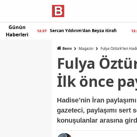
Günün
ur'dan yeni
Sercan Yıldırım'dan Beyza itirafı
12:37
12
Haberleri
Benn
Magazin
Fulya Öztürk'ten Hadis
Fulya Öztür
İlk önce pay
Hadise’nin İran paylaşımı 
gazeteci, paylaşımı sert 
konuşulanlar arasına gird