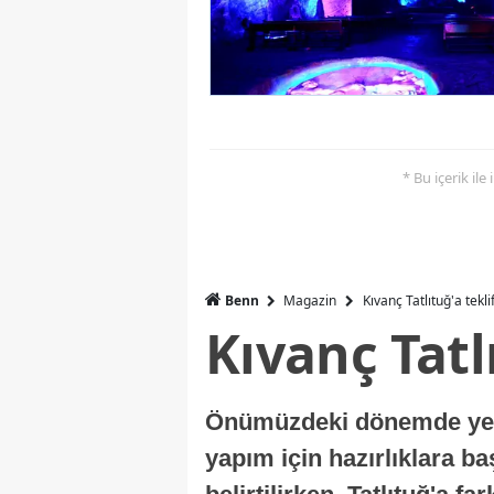
* Bu içerik ile
Benn
Magazin
Kıvanç Tatlıtuğ'a tekli
Kıvanç Tatl
Önümüzdeki dönemde yer a
yapım için hazırlıklara b