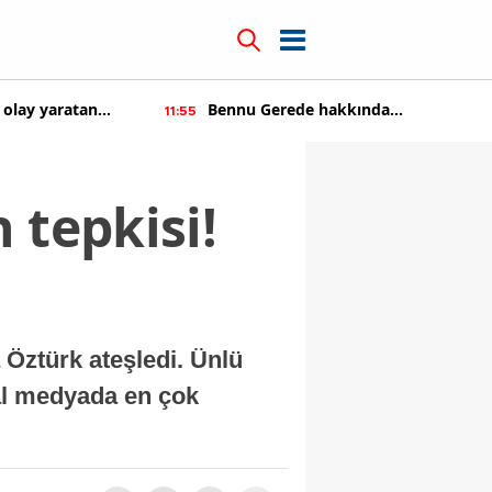
 olay yaratan
Bennu Gerede hakkında
11:55
soruşturma başaltıldı
 tepkisi!
a Öztürk ateşledi. Ünlü
yal medyada en çok