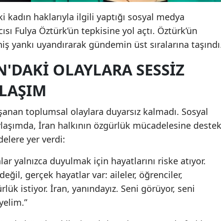
ki kadın haklarıyla ilgili yaptığı sosyal medya
ısı Fulya Öztürk’ün tepkisine yol açtı. Öztürk’ün
niş yankı uyandırarak gündemin üst sıralarına taşındı
N'DAKI OLAYLARA SESSIZ
LAŞIM
aşanan toplumsal olaylara duyarsız kalmadı. Sosyal
laşımda, İran halkının özgürlük mücadelesine deste
elere yer verdi:
ar yalnızca duyulmak için hayatlarını riske atıyor.
ğil, gerçek hayatlar var: aileler, öğrenciler,
ük istiyor. İran, yanındayız. Seni görüyor, seni
elim.”