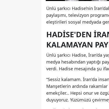
Ünlü şarkıcı Hadise’nin İran’da
paylaşımı, televizyon programc
eleştirileri sosyal medyada ge
HADISE'DEN İRA
KALAMAYAN PAY
Ünlü şarkıcı Hadise, İran’da y
medya hesabından yaptığı pay
verdi. Hadise mesajında şu ifad
“Sessiz kalamam. İran'da insanl
Manşetlerin ardında rakamlar de
emekçiler… Hepsi onur ve özgürl
duyuyoruz. Yüzümüzü çevirmey