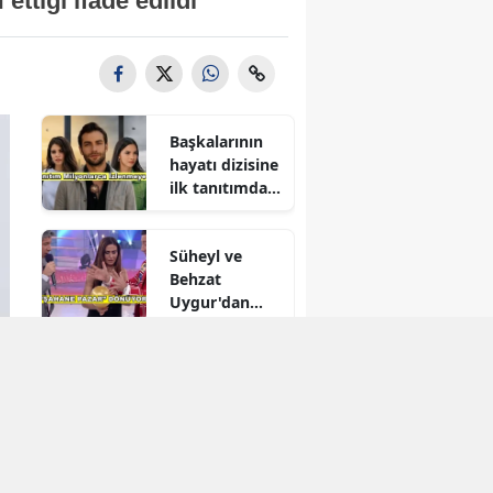
ettiği ifade edildi
Başkalarının
hayatı dizisine
ilk tanıtımdan
yoğun ilgi
Süheyl ve
Behzat
Uygur'dan
yeni karar
Reytingleri
düşmüştü!
Muhtemel Aşk
final mi
yapıyor?