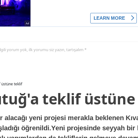
 ilgili yorum yok, ilk yorumu siz yazın, tartışalım *
f üstüne teklif
ıtuğ'a teklif üstüne 
lacağı yeni projesi merakla beklenen Kıvanç
aşladığı öğrenildi.Yeni projesinde seyyah bir