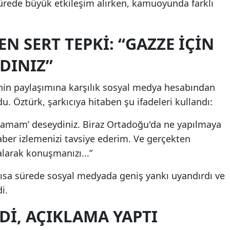
sürede büyük etkileşim alırken, kamuoyunda farklı
N SERT TEPKI: “GAZZE İÇIN
DINIZ”
’nin paylaşımına karşılık sosyal medya hesabından
u. Öztürk, şarkıcıya hitaben şu ifadeleri kullandı:
kalamam’ deseydiniz. Biraz Ortadoğu'da ne yapılmaya
haber izlemenizi tavsiye ederim. Ve gerçekten
 alarak konuşmanızı...”
kısa sürede sosyal medyada geniş yankı uyandırdı ve
i.
DI, AÇIKLAMA YAPTI