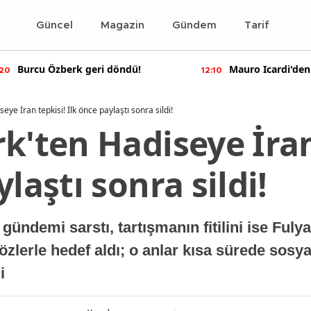
Güncel
Magazin
Gündem
Tarif
Burcu Özberk geri döndü!
Mauro Icardi'den
:20
12:10
paylaşımlar!
eye İran tepkisi! İlk önce paylaştı sonra sildi!
k'ten Hadiseye İran
laştı sonra sildi!
gündemi sarstı, tartışmanın fitilini ise Fuly
sözlerle hedef aldı; o anlar kısa sürede sos
i