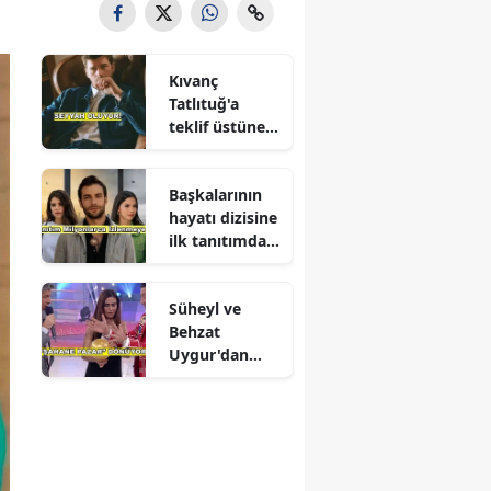
Kıvanç
Tatlıtuğ'a
teklif üstüne
teklif
Başkalarının
hayatı dizisine
ilk tanıtımdan
yoğun ilgi
Süheyl ve
Behzat
Uygur'dan
yeni karar