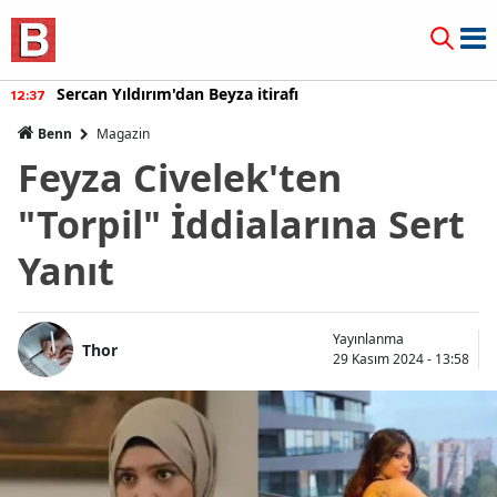
Sercan Yıldırım'dan Beyza itirafı
12:37
Benn
Magazin
Feyza Civelek'ten
"Torpil" İddialarına Sert
Yanıt
Yayınlanma
Thor
29 Kasım 2024 - 13:58