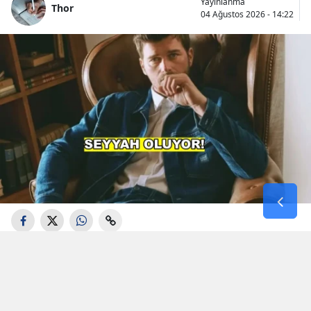
Yayınlanma
Thor
04 Ağustos 2026 - 14:22
Aşk-ı Memnu", "Kuzey Güney" ve "Gümüş"
gibi projelerdeki performanslarıyla geniş bir
izleyici kitlesine ulaşan Kıvanç Tatlıtuğ, son
olarak Serenay Sarıkaya ile başrolünü