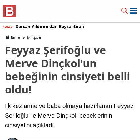
Burcu Özberk geri döndü!
12:20
Benn
Magazin
Feyyaz Şerifoğlu ve
Merve Dinçkol'un
bebeğinin cinsiyeti belli
oldu!
İlk kez anne ve baba olmaya hazırlanan Feyyaz
Şerifoğlu ile Merve Dinçkol, bebeklerinin
cinsiyetini açıkladı