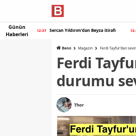
Günün
ur'dan yeni
Sercan Yıldırım'dan Beyza itirafı
12:37
12
Haberleri
Benn
Magazin
Ferdi Tayfur'dan sevi
Ferdi Tayfu
durumu sev
Thor