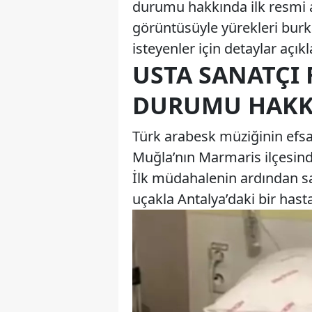
durumu hakkında ilk resmi a
görüntüsüyle yürekleri bu
isteyenler için detaylar açıkl
USTA SANATÇI 
DURUMU HAKK
Türk arabesk müziğinin efsan
Muğla’nın Marmaris ilçesinde
İlk müdahalenin ardından s
uçakla Antalya’daki bir hast