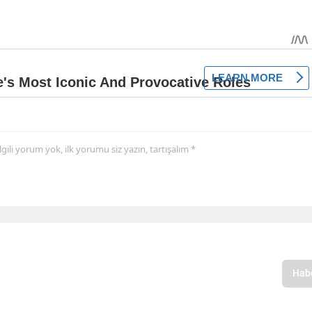
 ilgili yorum yok, ilk yorumu siz yazın, tartışalım *