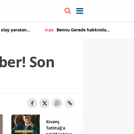
 olay yaratan
Bennu Gerede hakkında
11:55
soruşturma başaltıldı
ber! Son
Kıvanç
Tatlıtuğ'a