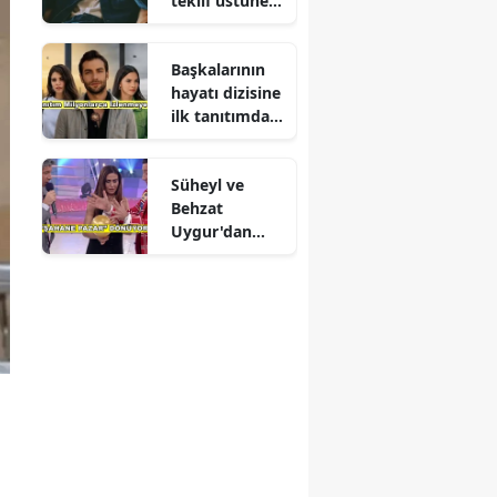
teklif üstüne
teklif
Başkalarının
hayatı dizisine
ilk tanıtımdan
yoğun ilgi
Süheyl ve
Behzat
Uygur'dan
yeni karar