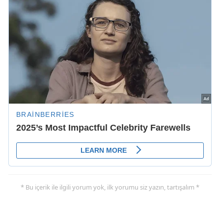
* Bu içerik ile ilgili yorum yok, ilk yorumu siz yazın, tartışalım *