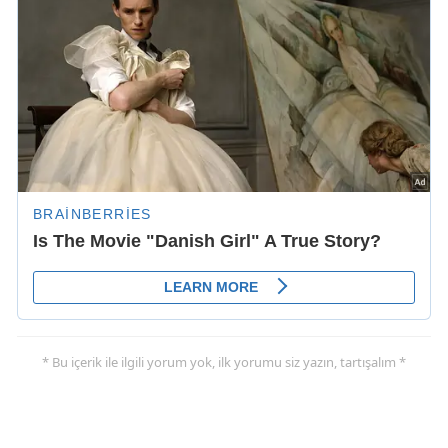
* Bu içerik ile ilgili yorum yok, ilk yorumu siz yazın, tartışalım *