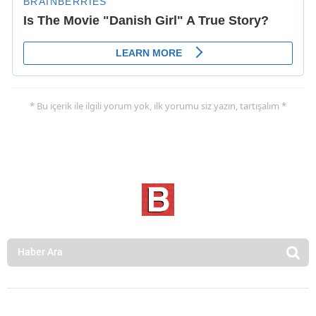
* Bu içerik ile ilgili yorum yok, ilk yorumu siz yazın, tartışalım *