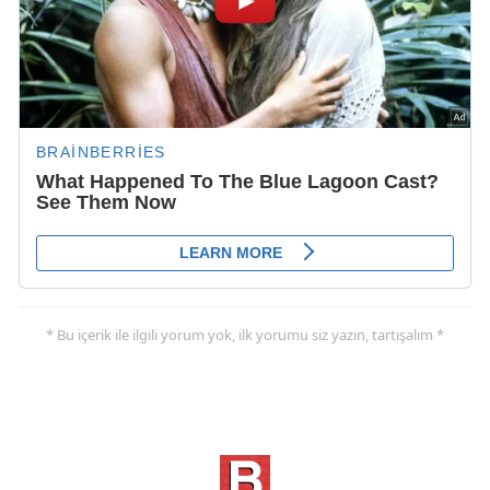
* Bu içerik ile ilgili yorum yok, ilk yorumu siz yazın, tartışalım *