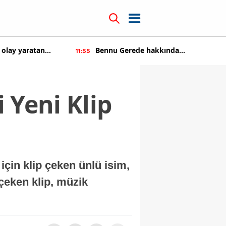
 olay yaratan
Bennu Gerede hakkında
11:55
soruşturma başaltıldı
i Yeni Klip
için klip çeken ünlü isim,
 çeken klip, müzik