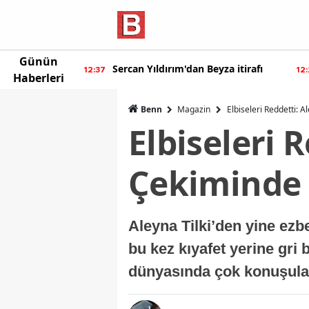
Günün
ur'dan yeni
Sercan Yıldırım'dan Beyza itirafı
12:37
12
Haberleri
Benn
Magazin
Elbiseleri Reddetti: 
Elbiseleri R
Çekiminde
Aleyna Tilki’den yine ezb
bu kez kıyafet yerine gri 
dünyasında çok konuşul