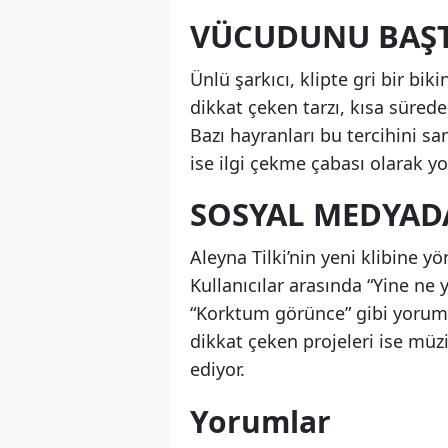
VÜCUDUNU BAŞT
Ünlü şarkıcı, klipte gri bir b
dikkat çeken tarzı, kısa süred
Bazı hayranları bu tercihini sa
ise ilgi çekme çabası olarak y
SOSYAL MEDYADA
Aleyna Tilki’nin yeni klibine 
Kullanıcılar arasında “Yine ne y
“Korktum görünce” gibi yorumla
dikkat çeken projeleri ise mü
ediyor.
Yorumlar