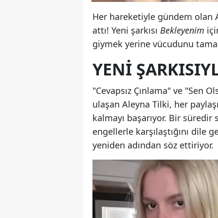
Her hareketiyle gündem olan A
attı! Yeni şarkısı
Bekleyenim
içi
giymek yerine vücudunu tamame
YENI ŞARKISIY
"Cevapsız Çınlama" ve "Sen Olsa
ulaşan Aleyna Tilki, her payl
kalmayı başarıyor. Bir süredir 
engellerle karşılaştığını dile g
yeniden adından söz ettiriyor.