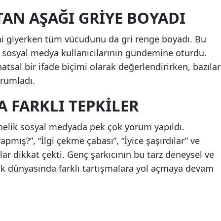
AN AŞAĞI GRIYE BOYADI
ikini giyerken tüm vücudunu da gri renge boyadı. Bu
e sosyal medya kullanıcılarının gündemine oturdu.
natsal bir ifade biçimi olarak değerlendirirken, bazılar
orumladı.
 FARKLI TEPKILER
yönelik sosyal medyada pek çok yorum yapıldı.
apmış?”, “İlgi çekme çabası”, “İyice şaşırdılar” ve
r dikkat çekti. Genç şarkıcının bu tarz deneysel ve
zik dünyasında farklı tartışmalara yol açmaya devam