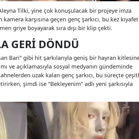
leyna Tilki, yine çok konuşulacak bir projeye imza
n kamera karşısına geçen genç şarkıcı, bu kez kıyafet
n griye boyayarak sıra dışı bir klip çekti.
LA GERI DÖNDÜ
n Bari" gibi hit şarkılarıyla geniş bir hayran kitlesin
aşımı ve açıklamasıyla sosyal medyanın gündeminde
sahnelerden uzak kalan genç şarkıcı, bu süreçte çeşitl
etirirken, şimdi ise "Bekleyenim" adlı yeni şarkısıyla