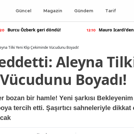
Güncel
Magazin
Gündem
Tarif
Burcu Özberk geri döndü!
Mauro Icardi'den
:20
12:10
paylaşımlar!
Aleyna Tilki Yeni Klip Çekiminde Vücudunu Boyadı!
eddetti: Aleyna Tilk
 Vücudunu Boyadı!
er bozan bir hamle! Yeni şarkısı Bekleyenim 
boya tercih etti. Şaşırtıcı sahneleriyle dikkat
acak