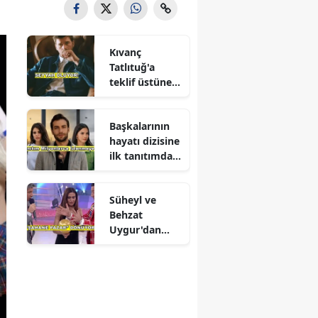
Kıvanç
Tatlıtuğ'a
teklif üstüne
teklif
Başkalarının
hayatı dizisine
ilk tanıtımdan
yoğun ilgi
Süheyl ve
Behzat
Uygur'dan
yeni karar