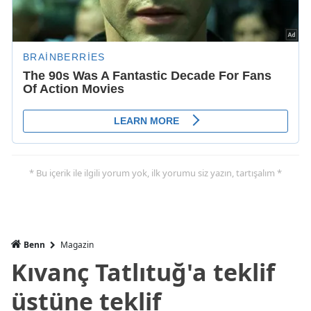
* Bu içerik ile ilgili yorum yok, ilk yorumu siz yazın, tartışalım *
Benn
Magazin
Kıvanç Tatlıtuğ'a teklif
üstüne teklif