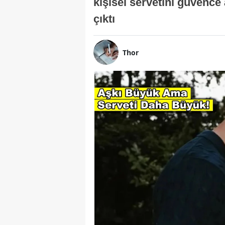
kişisel servetini güvence 
çıktı
Thor