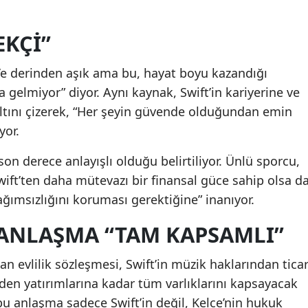
EKÇI”
s’e derinden aşık ama bu, hayat boyu kazandığı
 gelmiyor” diyor. Aynı kaynak, Swift’in kariyerine ve
ltını çizerek, “Her şeyin güvende olduğundan emin
yor.
on derece anlayışlı olduğu belirtiliyor. Ünlü sporcu,
wift’ten daha mütevazı bir finansal güce sahip olsa da
ağımsızlığını koruması gerektiğine” inanıyor.
 ANLAŞMA “TAM KAPSAMLI”
nan evlilik sözleşmesi, Swift’in müzik haklarından ticar
den yatırımlarına kadar tüm varlıklarını kapsayacak
 bu anlaşma sadece Swift’in değil, Kelce’nin hukuk