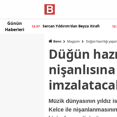
Günün
ur'dan yeni
Sercan Yıldırım'dan Beyza itirafı
12:37
12
Haberleri
Benn
Magazin
Düğün hazırlığı yapan
Düğün hazır
nişanlısına
imzalataca
Müzik dünyasının yıldız 
Kelce ile nişanlanmasının 