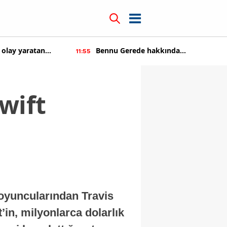
 olay yaratan
Bennu Gerede hakkında
11:55
soruşturma başaltıldı
wift
 oyuncularından Travis
’in, milyonlarca dolarlık