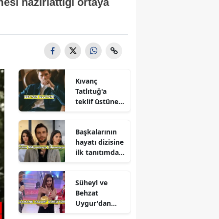
esi hazırlattığı ortaya
Kıvanç
Tatlıtuğ'a
teklif üstüne
teklif
Başkalarının
hayatı dizisine
ilk tanıtımdan
yoğun ilgi
Süheyl ve
Behzat
Uygur'dan
yeni karar