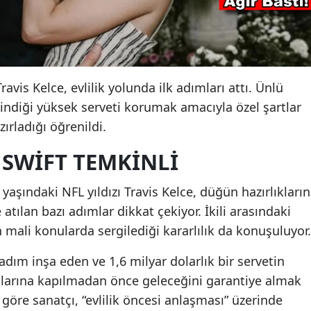
avis Kelce, evlilik yolunda ilk adımları attı. Ünlü
dindiği yüksek serveti korumak amacıyla özel şartlar
zırladığı öğrenildi.
SWIFT TEMKINLI
 yaşındaki NFL yıldızı Travis Kelce, düğün hazırlıkların
e atılan bazı adımlar dikkat çekiyor. İkili arasındaki
 mali konularda sergilediği kararlılık da konuşuluyor.
adım inşa eden ve 1,6 milyar dolarlık bir servetin
gularına kapılmadan önce geleceğini garantiye almak
e göre sanatçı, “evlilik öncesi anlaşması” üzerinde