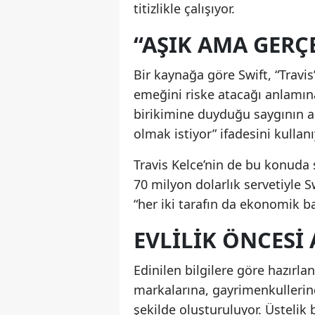
titizlikle çalışıyor.
“AŞIK AMA GERÇ
Bir kaynağa göre Swift, “Travi
emeğini riske atacağı anlamına
birikimine duyduğu saygının a
olmak istiyor” ifadesini kullanı
Travis Kelce’nin de bu konuda s
70 milyon dolarlık servetiyle S
“her iki tarafın da ekonomik b
EVLILIK ÖNCESI
Edinilen bilgilere göre hazırla
markalarına, gayrimenkullerin
şekilde oluşturuluyor. Üstelik