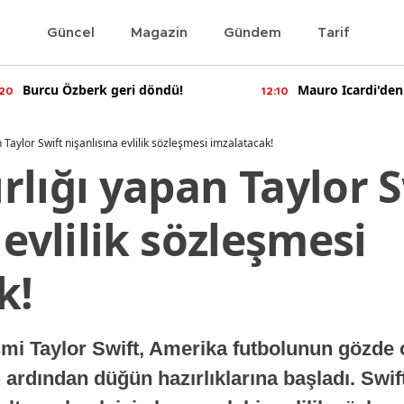
Güncel
Magazin
Gündem
Tarif
Burcu Özberk geri döndü!
Mauro Icardi'den
:20
12:10
paylaşımlar!
 Taylor Swift nişanlısına evlilik sözleşmesi imzalatacak!
lığı yapan Taylor S
 evlilik sözleşmesi
k!
ismi Taylor Swift, Amerika futbolunun gözde
ardından düğün hazırlıklarına başladı. Swift