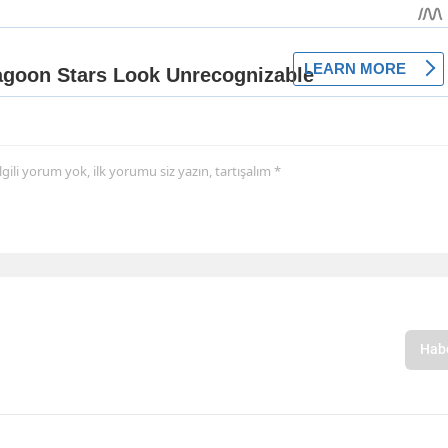
 ilgili yorum yok, ilk yorumu siz yazın, tartışalım *