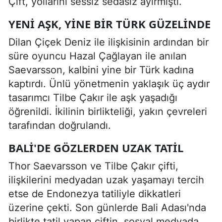
Çift, yollarını sessiz sedasız ayırmıştı.
YENI AŞK, YINE BIR TÜRK GÜZELINDE
Dilan Çiçek Deniz ile ilişkisinin ardından bir
süre oyuncu Hazal Çağlayan ile anılan
Saevarsson, kalbini yine bir Türk kadına
kaptırdı. Ünlü yönetmenin yaklaşık üç aydır
tasarımcı Tilbe Çakır ile aşk yaşadığı
öğrenildi. İkilinin birlikteliği, yakın çevreleri
tarafından doğrulandı.
BALI'DE GÖZLERDEN UZAK TATIL
Thor Saevarsson ve Tilbe Çakır çifti,
ilişkilerini medyadan uzak yaşamayı tercih
etse de Endonezya tatiliyle dikkatleri
üzerine çekti. Son günlerde Bali Adası'nda
birlikte tatil yapan çiftin, sosyal medyada