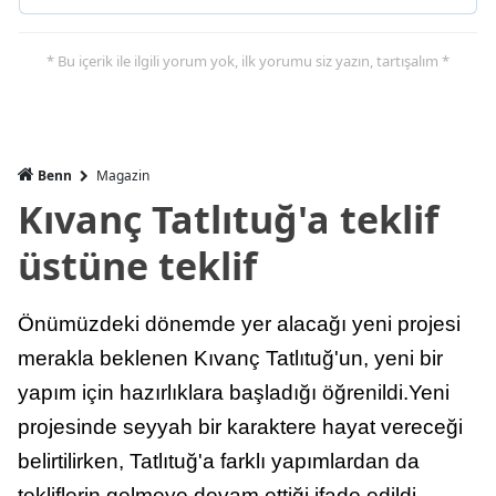
* Bu içerik ile ilgili yorum yok, ilk yorumu siz yazın, tartışalım *
Benn
Magazin
Kıvanç Tatlıtuğ'a teklif
üstüne teklif
Önümüzdeki dönemde yer alacağı yeni projesi
merakla beklenen Kıvanç Tatlıtuğ'un, yeni bir
yapım için hazırlıklara başladığı öğrenildi.Yeni
projesinde seyyah bir karaktere hayat vereceği
belirtilirken, Tatlıtuğ'a farklı yapımlardan da
tekliflerin gelmeye devam ettiği ifade edildi