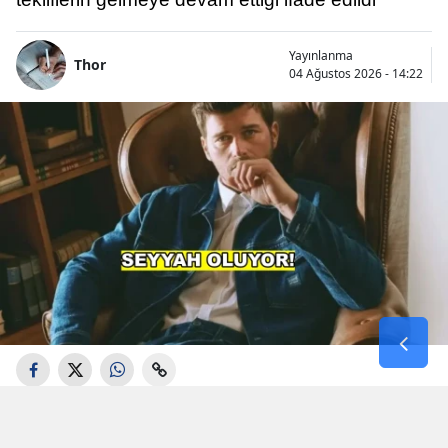
Yayınlanma
Thor
04 Ağustos 2026 - 14:22
Aşk-ı Memnu", "Kuzey Güney" ve "Gümüş"
gibi projelerdeki performanslarıyla geniş bir