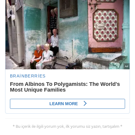
* Bu içerik ile ilgili yorum yok, ilk yorumu siz yazın, tartışalım *